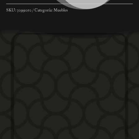
SKU:
3099050
Categoría:
Muebles