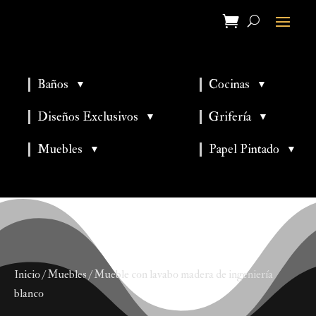
Baños
Cocinas
▼
▼
▼
▼
Diseños Exclusivos
Grifería
▼
▼
▼
Muebles
Papel Pintado
▼
▼
Inicio
/
Muebles
/ Mueble con lavabo madera de ingeniería
blanco