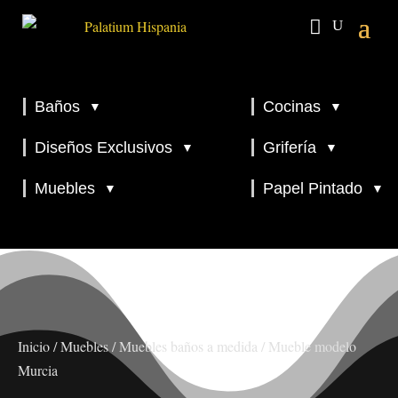
Baños
Cocinas
▼
▼
▼
▼
Diseños Exclusivos
Grifería
▼
▼
▼
Muebles
Papel Pintado
▼
▼
Inicio
/
Muebles
/
Muebles baños a medida
/ Mueble modelo
Murcia