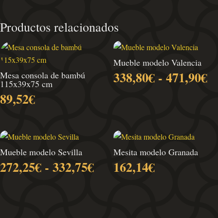
Productos relacionados
Mueble modelo Valencia
R
338,80
€
-
471,90
€
Mesa consola de bambú
115x39x75 cm
d
89,52
€
pr
d
3
h
4
Mueble modelo Sevilla
Mesita modelo Granada
Rango
272,25
€
-
332,75
€
162,14
€
de
precios:
desde
272,25€