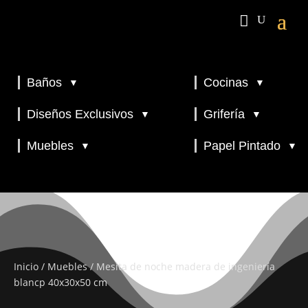
Baños
Cocinas
▼
▼
▼
▼
Diseños Exclusivos
Grifería
▼
▼
▼
Muebles
Papel Pintado
▼
▼
Inicio
/
Muebles
/ Mesita de noche madera de ingeniería
blancp 40x30x50 cm