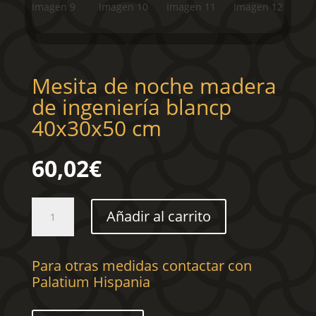
Mesita de noche madera
de ingeniería blancp
40x30x50 cm
60,02
€
Mesita
Añadir al carrito
de
noche
madera
Para otras medidas contactar con
de
Palatium Hispania
ingeniería
blancp