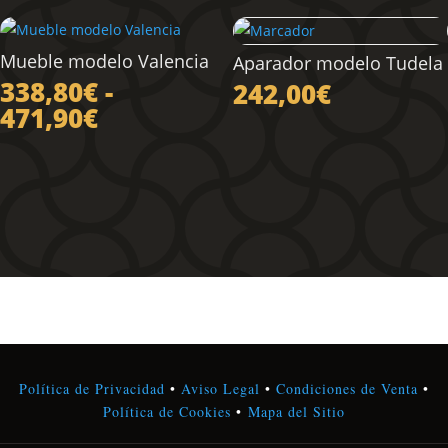
precios:
desde
338,80€
Mueble modelo Valencia
Aparador modelo Tudela
hasta
338,80
€
-
242,00
€
471,90€
Rango
471,90
€
de
precios:
desde
338,80€
hasta
471,90€
Política de Privacidad
•
Aviso Legal
•
Condiciones de Venta
•
Política de Cookies
•
Mapa del Sitio