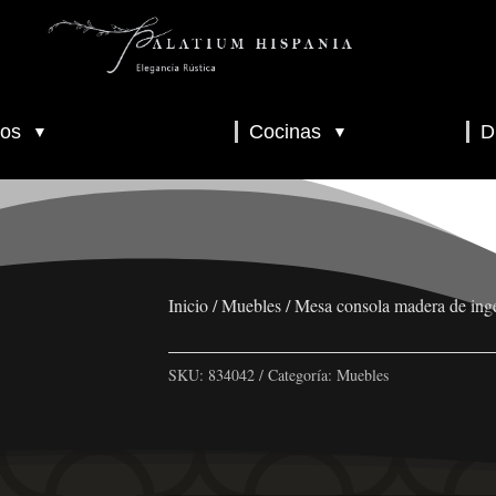
os
Cocinas
D
▼
▼
▼
▼
▼
Inicio
/
Muebles
/ Mesa consola madera de ing
SKU:
834042
Categoría:
Muebles