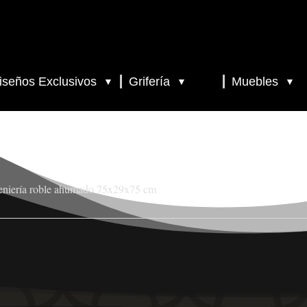
iseños Exclusivos
Grifería
Muebles
▼
▼
▼
eniería roble ahumado 75x29x75 cm