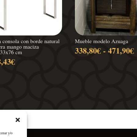
 consola con borde natural
Mueble modelo Azuaga
ra mango maciza
338,80
€
-
471,90
€
x33x76 cm
8,43
€
p
cenar y/o