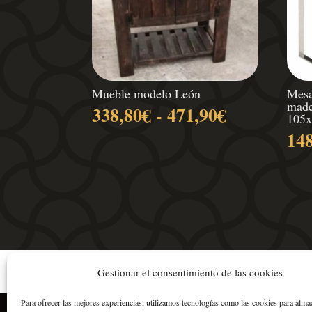
Mueble modelo León
Mesa
made
Rango
338,80
€
-
471,90
€
105
de
14
precios:
desde
338,80€
hasta
471,90€
Gestionar el consentimiento de las cookies
Para ofrecer las mejores experiencias, utilizamos tecnologías como las cookies para alma