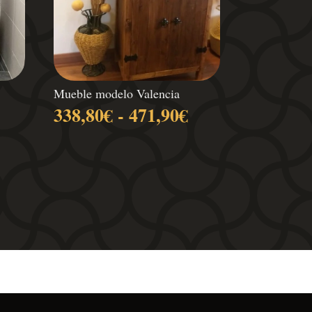
Mueble modelo Valencia
Rango
Rango
338,80
€
-
471,90
€
de
de
recios:
precios:
desde
desde
338,80€
338,80€
hasta
hasta
471,90€
471,90€