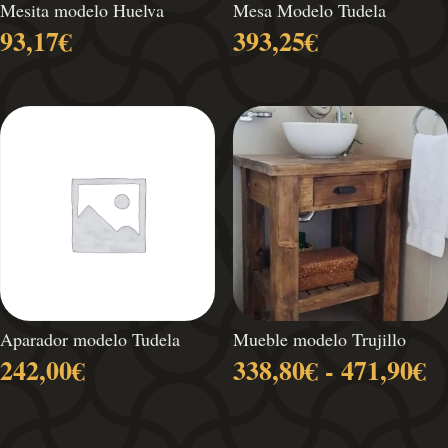
Mesita modelo Huelva
Mesa Modelo Tudela
93,17
€
393,25
€
Aparador modelo Tudela
Mueble modelo Trujillo
R
242,00
€
338,80
€
-
471,90
€
d
pr
d