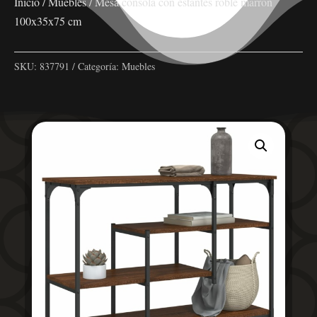
Inicio
/
Muebles
/ Mesa consola con estantes roble marrón
100x35x75 cm
SKU:
837791
Categoría:
Muebles