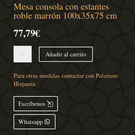
Mesa consola con estantes
roble marrón 100x35x75 cm
77,79
€
Mesa
Añadir al carrito
consola
con
estantes
Para otras medidas contactar con Palatium
roble
Hispania
marrón
100x35x75
Escríbenos
cm
cantidad
Whatsapp