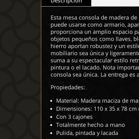
Descripción
Esta mesa consola de madera de e
puede usarse como armario, apara
proporciona un amplio espacio p
objetos pequeños como llaves, blo
hierro aportan robustez y un estil
mobiliario sea única y ligerament
suma a su espectacular estilo ret
pintura o el lacado. Nota importa
consola sea única. La entrega es a
Propiedades:
Material: Madera maciza de ma
Dimensiones: 110 x 35 x 78 cm (
Con 3 cajones
Totalmente hecho a mano
Pulida, pintada y lacada