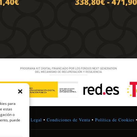
1,40
€
338,80
€
-
471,90
okies para
de estas
egación o
vacidad
•
Aviso Legal
•
Condiciones de Venta
•
Política de Cookies
miento, puede