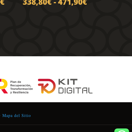
Rango
Rango
€
338,80
€
-
471,90
€
de
de
precios:
precios:
desde
desde
338,80€
338,80€
hasta
hasta
471,90€
471,90€
•
Mapa del Sitio