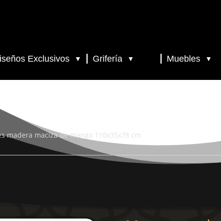
iseños Exclusivos
Grifería
Muebles
▼
▼
▼
nes madera maciza de mango 110x35x78 cm