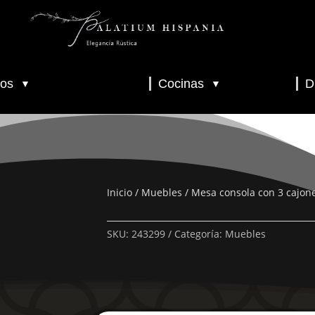
os
Cocinas
D
▼
▼
▼
▼
▼
Inicio
/
Muebles
/ Mesa consola con 3 cajo
SKU:
243299
Categoría:
Muebles