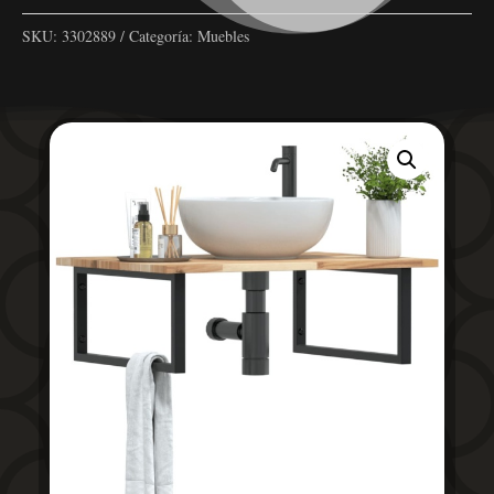
SKU:
3302889
Categoría:
Muebles