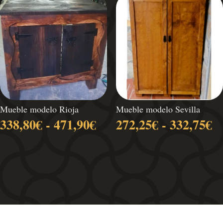
hasta
471,90€
Mueble modelo Rioja
Mueble modelo Sevilla
Rango
R
338,80
€
-
471,90
€
272,25
€
-
332,75
€
de
d
precios:
pr
desde
d
338,80€
2
hasta
h
471,90€
3