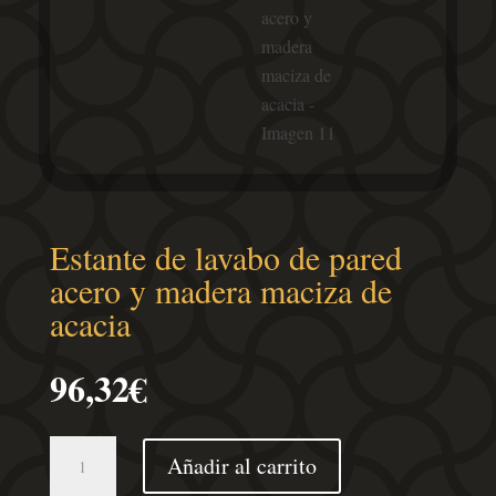
Estante de lavabo de pared
acero y madera maciza de
acacia
96,32
€
Estante
Añadir al carrito
de