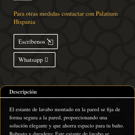
lavabo
de
Para otras medidas contactar con Palatium
pared
Hispania
acero
y
Escríbenos
madera
maciza
Whatsapp
de
acacia
cantidad
Descripción
El estante de lavabo montado en la pared se fija de
forma segura a la pared, proporcionando una
solución elegante y que ahorra espacio para tu baño.
Robusto y duradero: Este estante de lavabo se