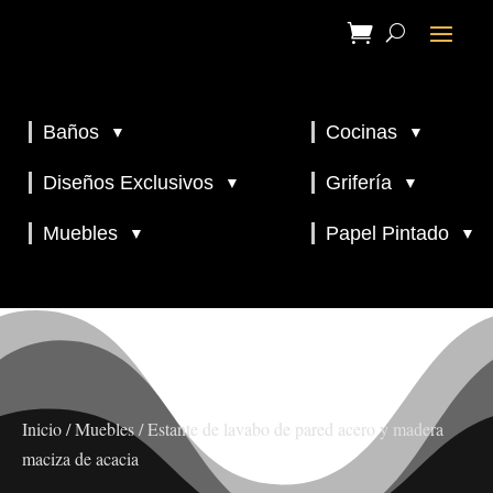
Baños
Cocinas
▼
▼
▼
▼
Diseños Exclusivos
Grifería
▼
▼
▼
Muebles
Papel Pintado
▼
▼
Inicio
/
Muebles
/ Estante de lavabo de pared acero y madera
maciza de acacia