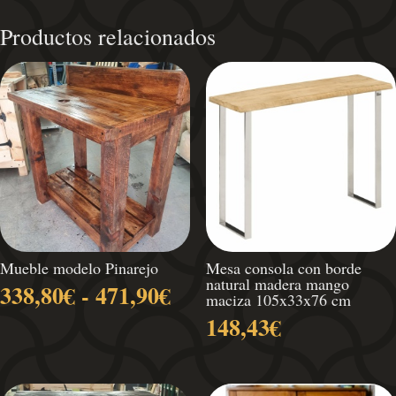
Productos relacionados
Mueble modelo Pinarejo
Mesa consola con borde
natural madera mango
Rango
338,80
€
-
471,90
€
maciza 105x33x76 cm
de
148,43
€
precios:
desde
338,80€