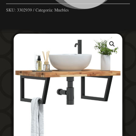
SKU:
3302939
Categoría:
Muebles