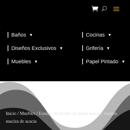
Baños
Cocinas
▼
▼
▼
▼
Diseños Exclusivos
Grifería
▼
▼
▼
Muebles
Papel Pintado
▼
▼
Inicio
/
Muebles
/ Estante de lavabo de pared acero y madera
maciza de acacia