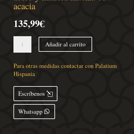
acacia
135,99
€
Estante
Añadir al carrito
de
lavabo
de
Para otras medidas contactar con Palatium
pared
Hispania
acero
y
Escríbenos
madera
maciza
Whatsapp
de
acacia
cantidad