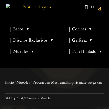
Baños
Cocinas
▼
▼
▼
▼
Diseños Exclusivos
Grifería
▼
▼
▼
Muebles
Papel Pintado
▼
▼
Inicio
/
Muebles
/ ProGarden Mesa auxiliar gris mate 50×45 cm
SKU:
436306
Categoría:
Muebles