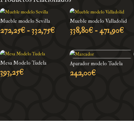
Mueble modelo Sevilla
Mueble modelo Valladolid
Rango
Ra
272,25
€
-
332,75
€
338,80
€
-
471,90
€
de
de
precios:
pre
desde
des
272,25€
338
Mesa Modelo Tudela
Aparador modelo Tudela
hasta
has
393,25
€
242,00
€
332,75€
47