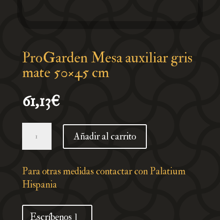
ProGarden Mesa auxiliar gris
mate 50×45 cm
61,13
€
ProGarden
Añadir al carrito
Mesa
auxiliar
gris
Para otras medidas contactar con Palatium
mate
Hispania
50x45
cm
Escríbenos