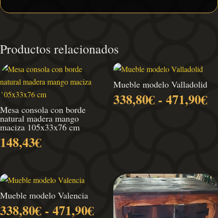
Productos relacionados
Mueble modelo Valladolid
R
338,80
€
-
471,90
€
d
Mesa consola con borde
natural madera mango
pr
maciza 105x33x76 cm
d
148,43
€
3
h
4
Mueble modelo Valencia
Rango
338,80
€
-
471,90
€