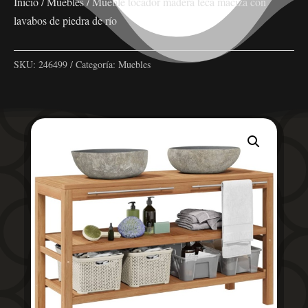
Inicio
/
Muebles
/ Mueble tocador madera teca maciza con
lavabos de piedra de río
SKU:
246499
Categoría:
Muebles