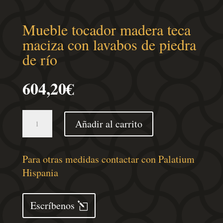
Mueble tocador madera teca
maciza con lavabos de piedra
de río
604,20
€
Mueble
Añadir al carrito
tocador
madera
teca
Para otras medidas contactar con Palatium
maciza
Hispania
con
lavabos
Escríbenos
de