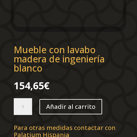
Mueble con lavabo
madera de ingeniería
blanco
154,65
€
Mueble
Añadir al carrito
con
lavabo
madera
Para otras medidas contactar con
de
Palatium Hispania
ingeniería