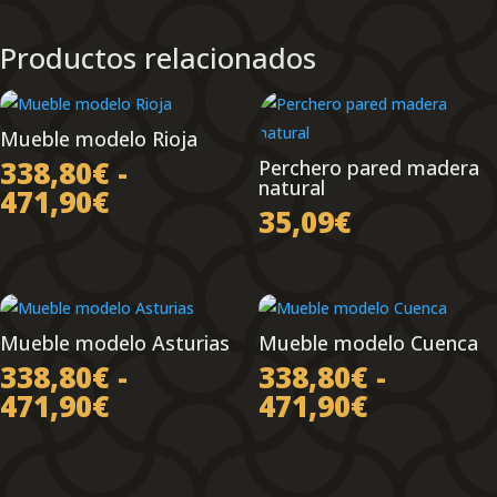
Productos relacionados
Mueble modelo Rioja
338,80
€
-
Perchero pared madera
natural
Rango
471,90
€
35,09
€
de
precios:
desde
338,80€
hasta
Mueble modelo Asturias
Mueble modelo Cuenca
471,90€
338,80
€
-
338,80
€
-
Rango
Rango
471,90
€
471,90
€
de
de
precios:
precios:
desde
desde