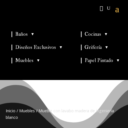
Baños
Cocinas
▼
▼
▼
▼
Diseños Exclusivos
Grifería
▼
▼
▼
Muebles
Papel Pintado
▼
▼
Inicio
/
Muebles
/ Mueble con lavabo madera de ingeniería
blanco