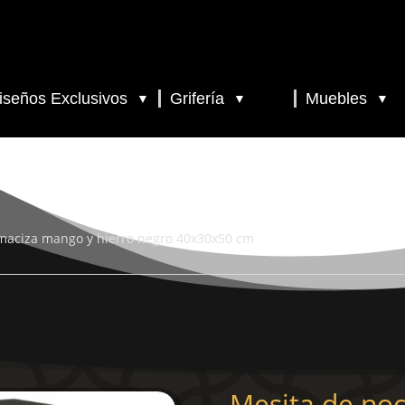
iseños Exclusivos
Grifería
Muebles
▼
▼
▼
maciza mango y hierro negro 40x30x50 cm
Mesita de no