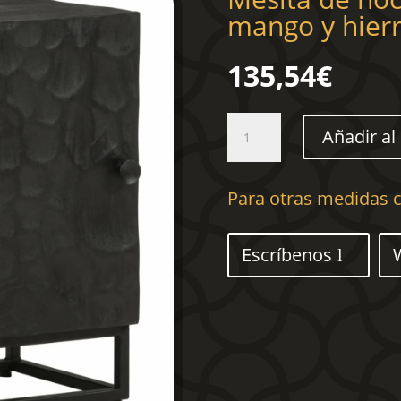
mango y hier
135,54
€
Mesita
Añadir al 
de
noche
madera
Para otras medidas c
maciza
mango
y
Escríbenos
hierro
negro
40x30x50
cm
cantidad