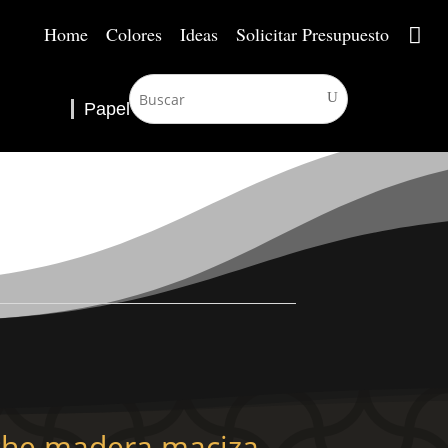
Home
Colores
Ideas
Solicitar Presupuesto
Papel Pintado
▼
che madera maciza