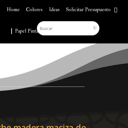
Home
Colores
Ideas
Solicitar Presupuesto
Papel Pintado
▼
che madera maciza de