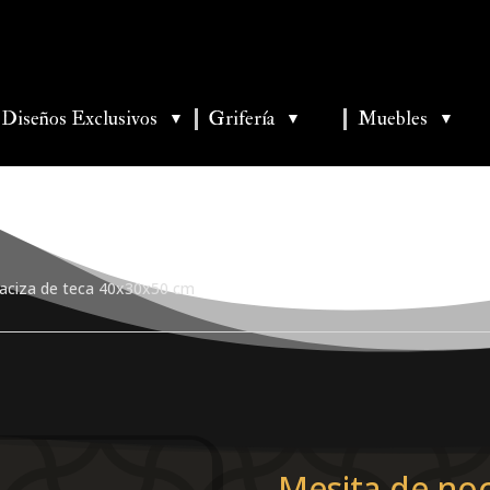
Diseños Exclusivos
Grifería
Muebles
▼
▼
▼
aciza de teca 40x30x50 cm
Mesita de no