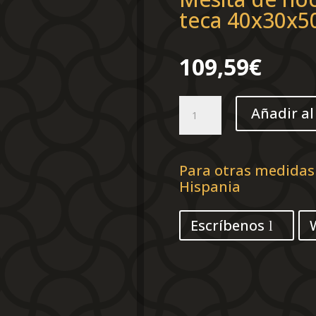
teca 40x30x5
109,59
€
Mesita
Añadir al
de
noche
madera
maciza
Para otras medidas
de
Hispania
teca
40x30x50
Escríbenos
cm
cantidad