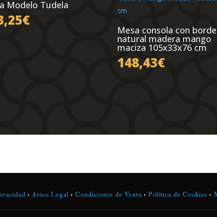
a Modelo Tudela
3,25
€
Mesa consola con borde
natural madera mango
maciza 105x33x76 cm
148,43
€
rivacidad
•
Aviso Legal
•
Condiciones de Venta
•
Política de Cookies
•
M