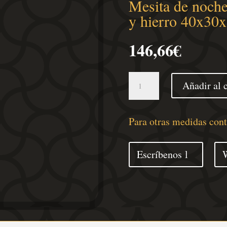
Mesita de noch
y hierro 40x30
146,66
€
Mesita
Añadir al c
de
noche
madera
Para otras medidas con
maciza
de
Escríbenos
mango
y
hierro
40x30x50
cm