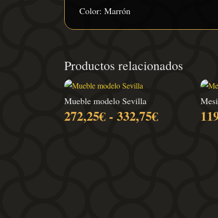
Color: Marrón
Productos relacionados
Mueble modelo Sevilla
Mesi
Rango
272,25
€
-
332,75
€
11
de
precios:
desde
272,25€
hasta
332,75€