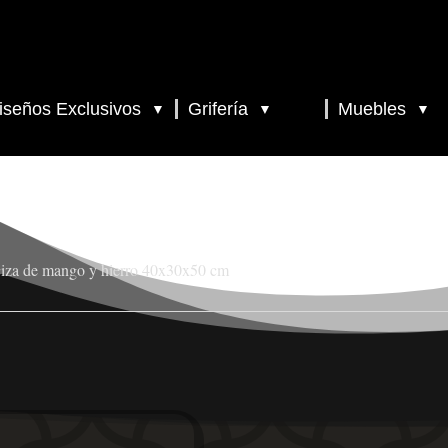
iseños Exclusivos
Grifería
Muebles
▼
▼
▼
ciza de mango y hierro 40x30x50 cm