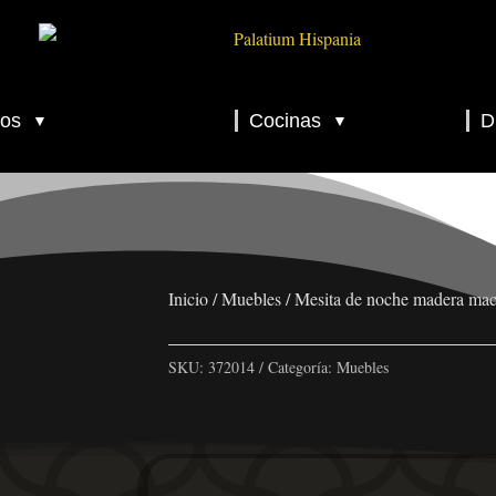
os
Cocinas
D
▼
▼
▼
▼
▼
Inicio
/
Muebles
/ Mesita de noche madera ma
SKU:
372014
Categoría:
Muebles