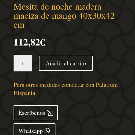
Mesita de noche madera
maciza de mango 40x30x42
cm
112,82
€
Mesita
Añadir al carrito
de
noche
madera
Para otras medidas contactar con Palatium
maciza
Hispania
de
mango
Escríbenos
40x30x42
cm
Whatsapp
cantidad