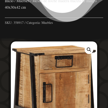
Inicio
/
Muebles
/ Mesita de noche madera maciza de mango
40x30x42 cm
SKU:
358917
Categoría:
Muebles