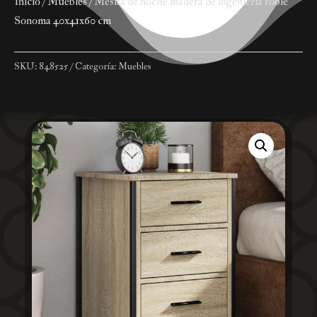
Inicio
/
Muebles
/ Mesita de noche madera de ingeniería roble
Sonoma 40x41x60 cm
SKU:
848525
Categoría:
Muebles