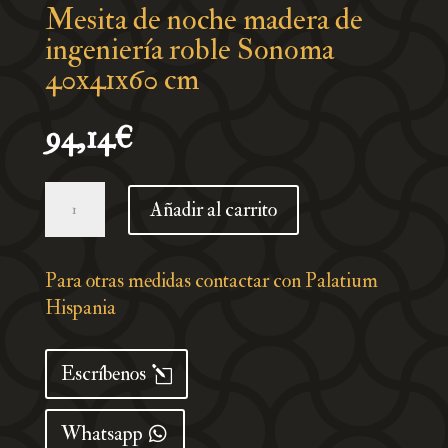
Mesita de noche madera de
ingeniería roble Sonoma
40x41x60 cm
94,14
€
Mesita
Añadir al carrito
de
noche
madera
Para otras medidas contactar con Palatium
de
Hispania
ingeniería
roble
Escríbenos
Sonoma
40x41x60
Whatsapp
cm