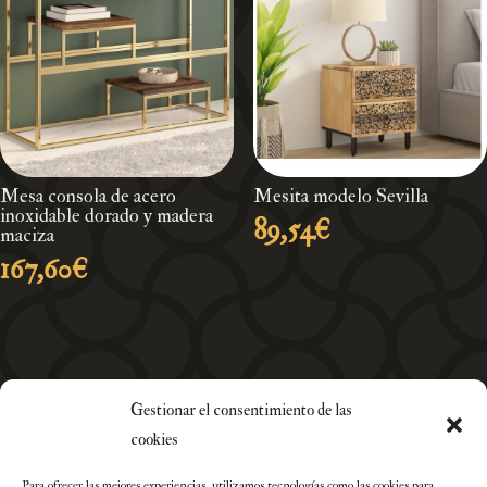
hasta
471,90€
Mesa consola de acero
Mesita modelo Sevilla
inoxidable dorado y madera
89,54
€
maciza
167,60
€
Gestionar el consentimiento de las
cookies
Para ofrecer las mejores experiencias, utilizamos tecnologías como las cookies para