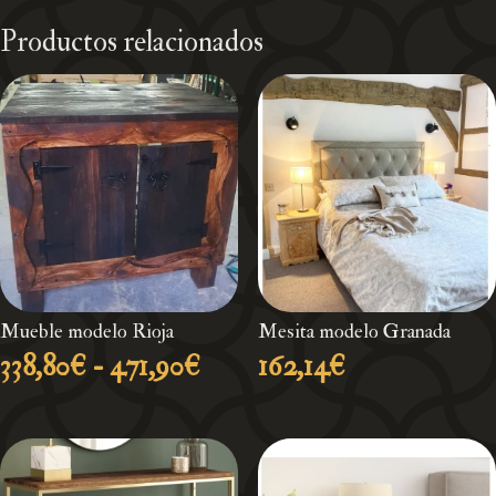
Productos relacionados
Mueble modelo Rioja
Mesita modelo Granada
Rango
338,80
€
-
471,90
€
162,14
€
de
precios:
desde
338,80€