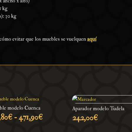
 ancho x alto)
5 kg
): 30 kg
 cómo evitar que los muebles se vuelquen
aquí
le modelo Cuenca
Aparador modelo Tudela
Rango
,80
€
-
471,90
€
242,00
€
de