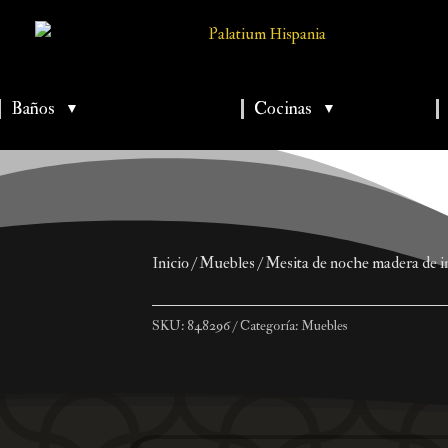
Baños
Cocinas
▼
▼
▼
▼
▼
Inicio
/
Muebles
/ Mesita de noche madera de i
SKU:
848296
Categoría:
Muebles