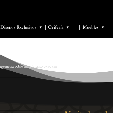
Diseños Exclusivos
Grifería
Muebles
▼
▼
▼
ngeniería roble marrón 45x50x50 cm