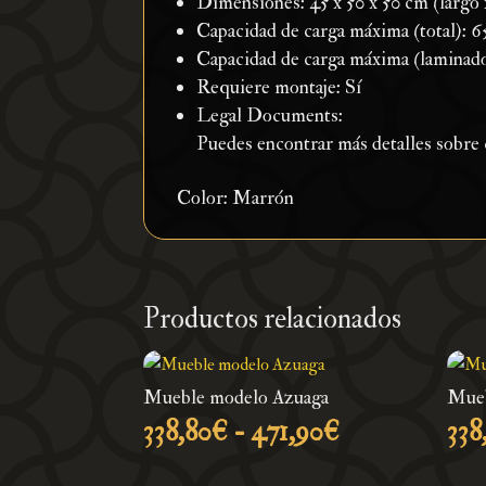
Dimensiones: 45 x 50 x 50 cm (largo x
Capacidad de carga máxima (total): 6
Capacidad de carga máxima (laminado
Requiere montaje: Sí
Legal Documents:
Puedes encontrar más detalles sobre
Color: Marrón
Productos relacionados
Mueble modelo Azuaga
Mueb
Rango
338,80
€
-
471,90
€
338
de