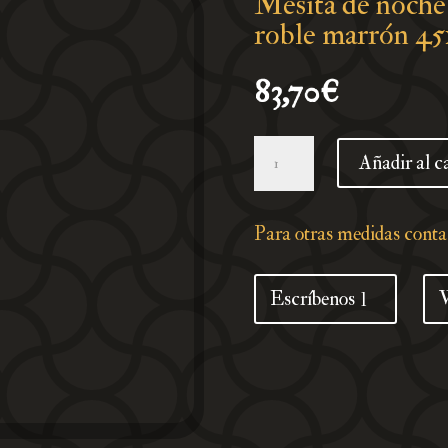
Mesita de noche
roble marrón 4
83,70
€
Mesita
Añadir al c
de
noche
madera
Para otras medidas cont
de
ingeniería
Escríbenos
roble
marrón
45x50x50
cm
cantidad