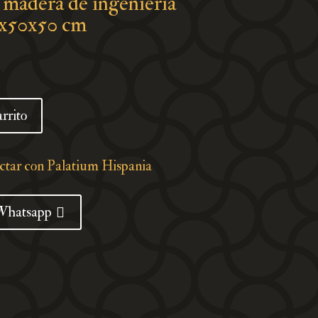
 madera de ingeniería
5x50x50 cm
arrito
actar con Palatium Hispania
Whatsapp