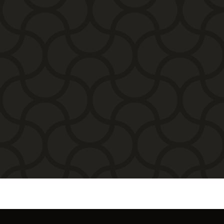
precios:
desde
338,80€
hasta
471,90€