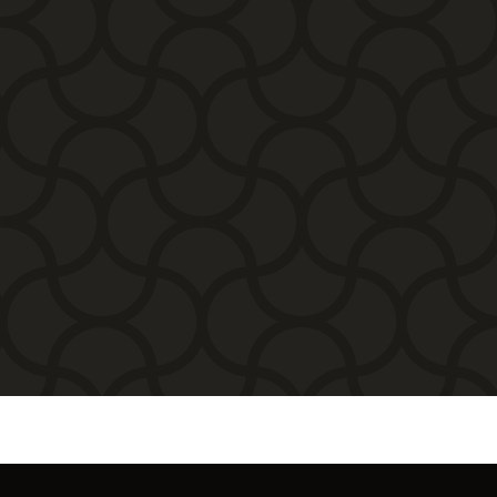
precios:
desde
338,80€
hasta
471,90€