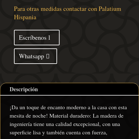
madera
Para otras medidas contactar con Palatium
de
Hispania
ingeniería
roble
Escríbenos
ahumado
40x40x66
Whatsapp
cm
cantidad
Descripción
¡Da un toque de encanto moderno a la casa con esta
mesita de noche! Material duradero: La madera de
ingeniería tiene una calidad excepcional, con una
superficie lisa y también cuenta con fuerza,