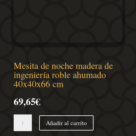
Mesita de noche madera de
ingeniería roble ahumado
40x40x66 cm
69,65
€
Mesita
Añadir al carrito
de
noche