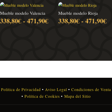
desde
272,25€
Mueble modelo Valencia
Mueble modelo Rioja
hasta
Rango
R
338,80
€
-
471,90
€
338,80
€
-
471,90
€
332,75€
de
d
precios:
pr
desde
d
338,80€
3
hasta
h
471,90€
4
Política de Privacidad
•
Aviso Legal
•
Condiciones de Venta
•
Política de Cookies
•
Mapa del Sitio