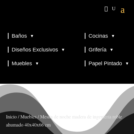
Baños
Cocinas
▼
▼
▼
▼
Diseños Exclusivos
Grifería
▼
▼
▼
Muebles
Papel Pintado
▼
▼
Inicio
/
Muebles
/ Mesita de noche madera de ingeniería roble
ahumado 40x40x66 cm