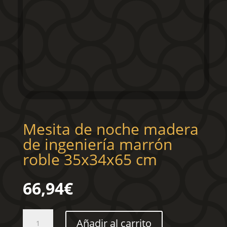
Mesita de noche madera
de ingeniería marrón
roble 35x34x65 cm
66,94
€
Mesita
Añadir al carrito
de