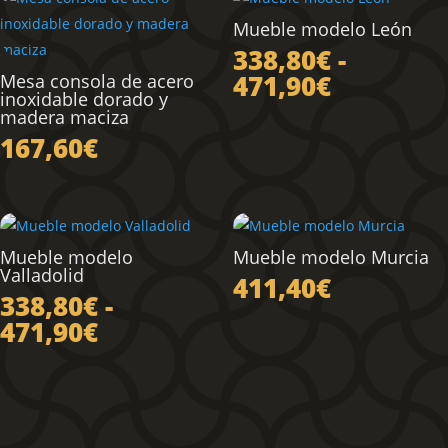
Mueble modelo León
338,80
€
-
Rango
471,90
€
Mesa consola de acero
inoxidable dorado y
de
madera maciza
precios:
167,60
€
desde
338,80€
hasta
471,90€
Mueble modelo
Mueble modelo Murcia
Valladolid
411,40
€
338,80
€
-
Rango
471,90
€
de
precios:
desde
338,80€