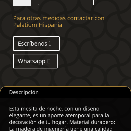
noche
madera
Para otras medidas contactar con
de
Palatium Hispania
ingeniería
marrón
roble
Escríbenos
35x34x65
cm
cantidad
Whatsapp
Descripción
Esta mesita de noche, con un diseño
elegante, es un aporte atemporal para la
decoración de tu hogar. Material duradero:
La madera de ingeniería tiene una calidad