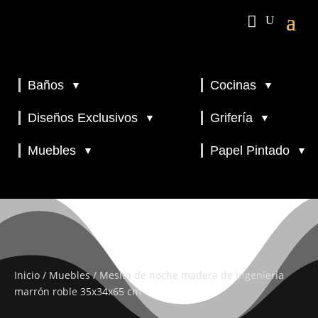
Baños
Cocinas
▼
▼
▼
▼
Diseños Exclusivos
Grifería
▼
▼
▼
Muebles
Papel Pintado
▼
▼
Inicio
/
Muebles
/ Mesita de noche madera de ingeniería
marrón roble 35x34x65 cm