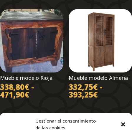
Mueble modelo Rioja
Mueble modelo Almeria
338,80
€
-
332,75
€
-
Rango
Rango
471,90
€
393,25
€
de
de
precios:
precios:
desde
desde
Gestionar el consentimiento
338,80€
332,75€
de las cookies