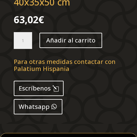
40x35x50 cm
63,02
€
Mesita
Añadir al carrito
de
noche
madera
Para otras medidas contactar con
contrachapada
Palatium Hispania
blanco
40x35x50
cm
Escríbenos
cantidad
Whatsapp