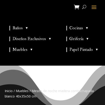
Baños
Cocinas
▼
▼
▼
▼
Diseños Exclusivos
Grifería
▼
▼
▼
Muebles
Papel Pintado
▼
▼
Inicio
/
Muebles
/ Mesita de noche madera contrachapada
blanco 40x35x50 cm