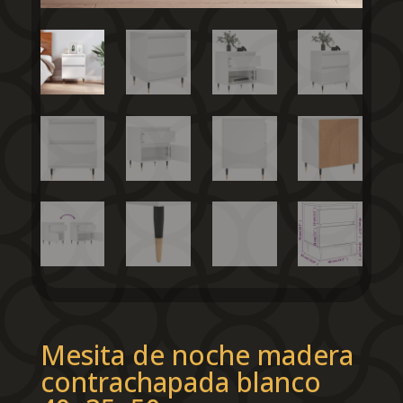
Mesita de noche madera
contrachapada blanco