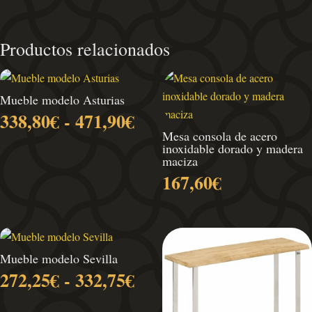
Productos relacionados
Mueble modelo Asturias
Rango
338,80
€
-
471,90
€
de
Mesa consola de acero
inoxidable dorado y madera
precios:
maciza
desde
167,60
€
338,80€
hasta
471,90€
Mueble modelo Sevilla
Rango
272,25
€
-
332,75
€
de