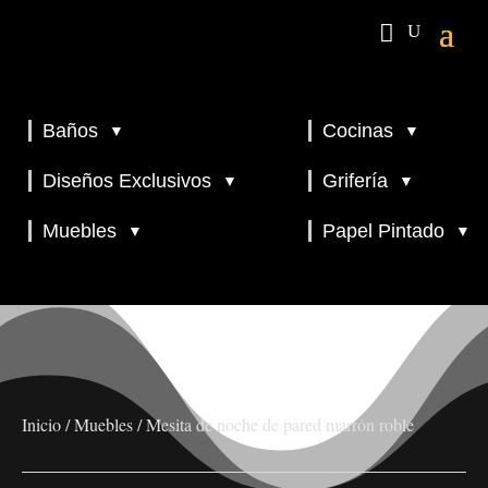
Baños
Cocinas
▼
▼
▼
▼
Diseños Exclusivos
Grifería
▼
▼
▼
Muebles
Papel Pintado
▼
▼
Inicio
/
Muebles
/ Mesita de noche de pared marrón roble