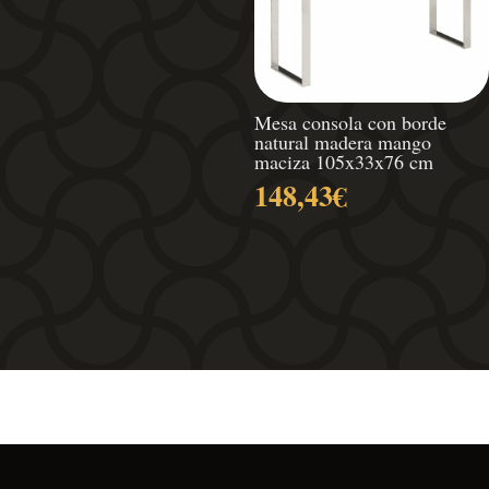
precios:
desde
272,25€
hasta
332,75€
Mesa consola con borde
natural madera mango
maciza 105x33x76 cm
148,43
€