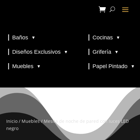
Baños
Cocinas
▼
▼
▼
▼
Diseños Exclusivos
Grifería
▼
▼
▼
Muebles
Papel Pintado
▼
▼
Inicio
/
Muebles
/ Mesita de noche de pared con luces LED
negro