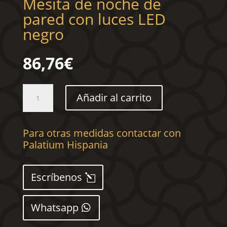
Mesita de noche de
pared con luces LED
negro
86,76
€
Mesita
Añadir al carrito
de
noche
de
Para otras medidas contactar con
pared
Palatium Hispania
con
luces
LED
Escríbenos
negro
cantidad
Whatsapp