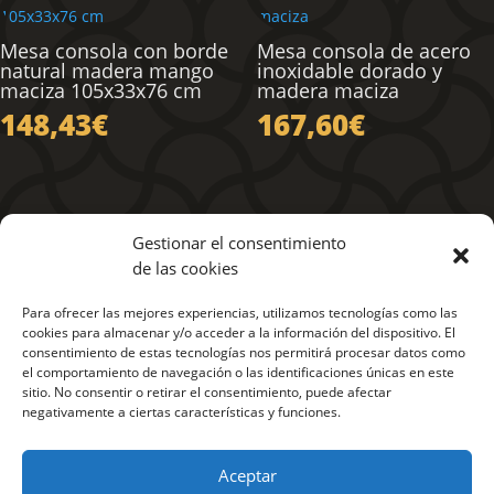
hasta
471,90€
Mesa consola con borde
Mesa consola de acero
natural madera mango
inoxidable dorado y
maciza 105x33x76 cm
madera maciza
148,43
€
167,60
€
Gestionar el consentimiento
de las cookies
Para ofrecer las mejores experiencias, utilizamos tecnologías como las
cookies para almacenar y/o acceder a la información del dispositivo. El
consentimiento de estas tecnologías nos permitirá procesar datos como
el comportamiento de navegación o las identificaciones únicas en este
sitio. No consentir o retirar el consentimiento, puede afectar
negativamente a ciertas características y funciones.
Política de Privacidad
•
Aviso Legal
•
Condiciones de Venta
•
Aceptar
Política de Cookies
•
Mapa del Sitio