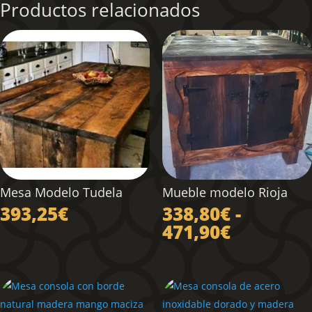
Productos relacionados
Mesa Modelo Tudela
Mueble modelo Rioja
393,25
€
338,80
€
-
Rango
471,90
€
de
precios:
desde
338,80€