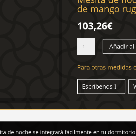
de mango rug
103,26
€
Mesita
Añadir al 
de
noche
de
Para otras medidas c
madera
maciza
de
Escríbenos
mango
rugosa
40x30x52,5
cm
cantidad
ita de noche se integrará fácilmente en tu dormitori