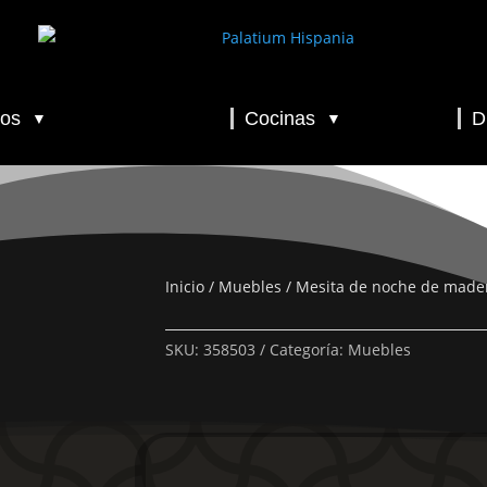
os
Cocinas
D
▼
▼
▼
▼
▼
Inicio
/
Muebles
/ Mesita de noche de made
SKU:
358503
Categoría:
Muebles