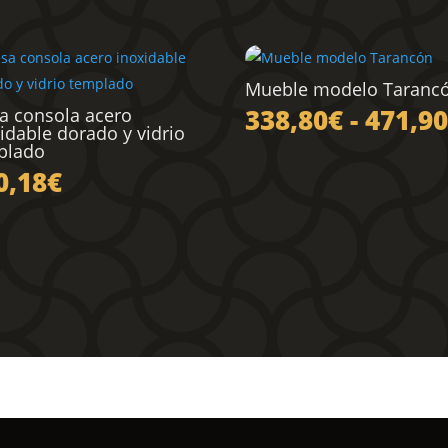
Mueble modelo Taranc
338,80
€
-
471,90
a consola acero
idable dorado y vidrio
plado
0,18
€