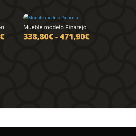
ón
Mueble modelo Pinarejo
Rango
Rango
€
338,80
€
-
471,90
€
de
de
precios:
precios:
desde
desde
338,80€
338,80€
hasta
hasta
471,90€
471,90€