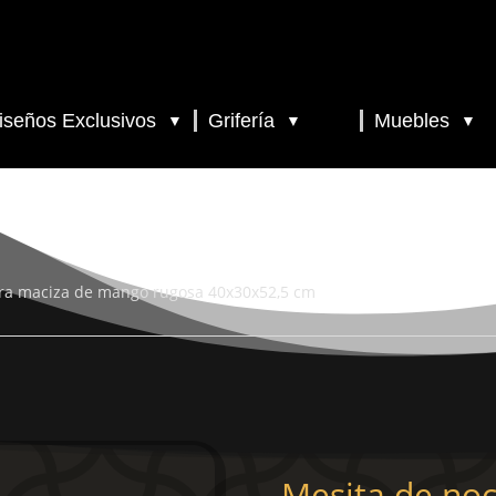
iseños Exclusivos
Grifería
Muebles
▼
▼
▼
ra maciza de mango rugosa 40x30x52,5 cm
Mesita de no