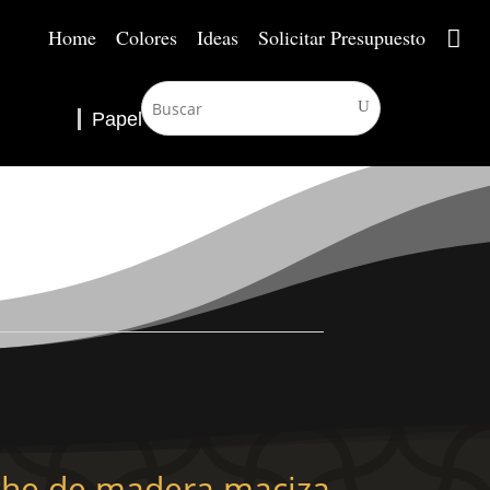
Home
Colores
Ideas
Solicitar Presupuesto
Papel Pintado
▼
che de madera maciza