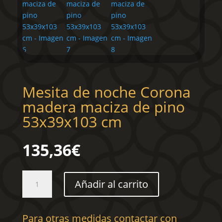
Mesita de noche Corona
madera maciza de pino
53x39x103 cm
135,36
€
Mesita
Añadir al carrito
de
noche
Corona
Para otras medidas contactar con
madera