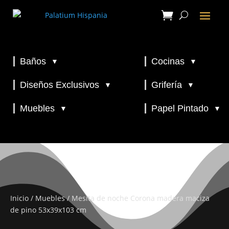
Baños
Cocinas
▼
▼
▼
▼
Diseños Exclusivos
Grifería
▼
▼
▼
Muebles
Papel Pintado
▼
▼
Inicio
/
Muebles
/ Mesita de noche Corona madera maciza
de pino 53x39x103 cm