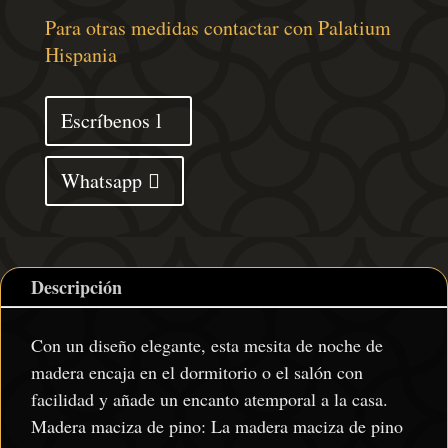
Corona
Para otras medidas contactar con Palatium
madera
Hispania
maciza
de
Escríbenos
pino
45x35x64
Whatsapp
cm
cantidad
Descripción
Con un diseño elegante, esta mesita de noche de
madera encaja en el dormitorio o el salón con
facilidad y añade un encanto atemporal a la casa.
Madera maciza de pino: La madera maciza de pino