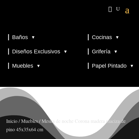
Baños
Cocinas
▼
▼
▼
▼
Diseños Exclusivos
Grifería
▼
▼
▼
Muebles
Papel Pintado
▼
▼
Inicio
/
Muebles
/ Mesita de noche Corona madera maciza de
pino 45x35x64 cm