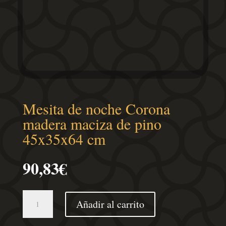
Mesita de noche Corona
madera maciza de pino
45x35x64 cm
90,83
€
Mesita
Añadir al carrito
de
noche