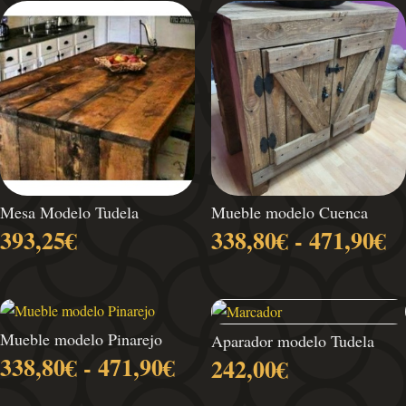
Mesa Modelo Tudela
Mueble modelo Cuenca
R
393,25
€
338,80
€
-
471,90
€
d
pr
d
3
Mueble modelo Pinarejo
Aparador modelo Tudela
h
Rango
338,80
€
-
471,90
€
242,00
€
4
de