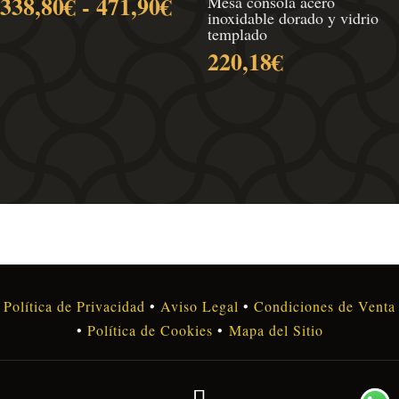
Rango
338,80
€
-
471,90
€
Mesa consola acero
inoxidable dorado y vidrio
de
templado
precios:
220,18
€
desde
338,80€
hasta
471,90€
Política de Privacidad
•
Aviso Legal
•
Condiciones de Venta
•
Política de Cookies
•
Mapa del Sitio