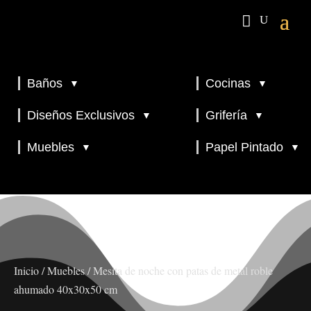
Baños
Cocinas
▼
▼
▼
▼
Diseños Exclusivos
Grifería
▼
▼
▼
Muebles
Papel Pintado
▼
▼
Inicio
/
Muebles
/ Mesita de noche con patas de metal roble
ahumado 40x30x50 cm