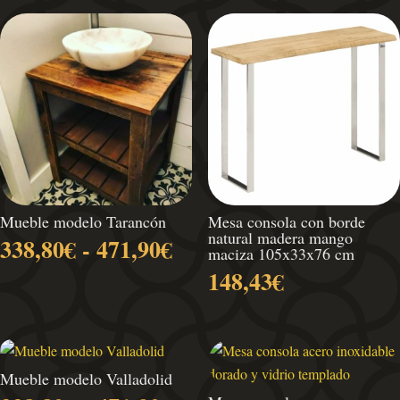
Mueble modelo Tarancón
Mesa consola con borde
natural madera mango
Rango
338,80
€
-
471,90
€
maciza 105x33x76 cm
de
148,43
€
precios:
desde
338,80€
hasta
Mueble modelo Valladolid
471,90€