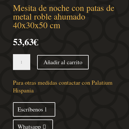
Mesita de noche con patas de
metal roble ahumado
40x30x50 cm
53,63
€
Mesita
Añadir al carrito
de
noche
con
Para otras medidas contactar con Palatium
patas
Hispania
de
metal
Escríbenos
roble
ahumado
Whatsapp
40x30x50