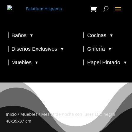
Baños
Cocinas
▼
▼
▼
▼
Diseños Exclusivos
Grifería
▼
▼
▼
Muebles
Papel Pintado
▼
▼
Inicio
/
Muebles
/ Mesita de noche con luces LED negro
40x39x37 cm