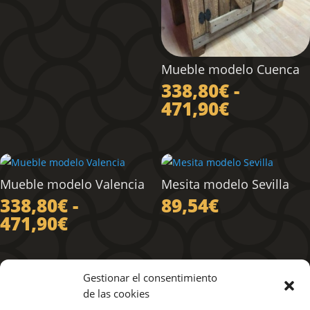
de
precios:
desde
338,80€
Mueble modelo Cuenca
hasta
338,80
€
-
471,90€
Rango
471,90
€
de
precios:
desde
338,80€
Mueble modelo Valencia
Mesita modelo Sevilla
hasta
338,80
€
-
89,54
€
471,90€
Rango
471,90
€
de
precios:
desde
Gestionar el consentimiento
338,80€
de las cookies