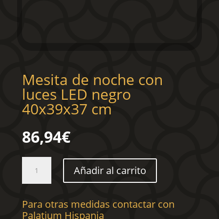
Mesita de noche con
luces LED negro
40x39x37 cm
86,94
€
Mesita
Añadir al carrito
de
noche
con
Para otras medidas contactar con
luces
Palatium Hispania
LED