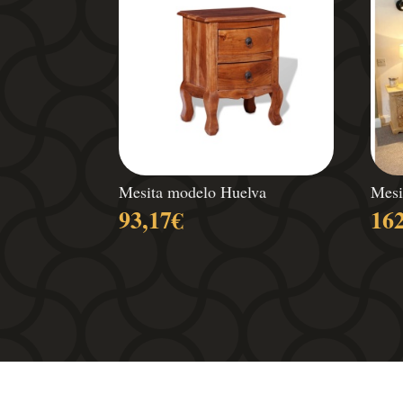
Mesita modelo Huelva
Mesi
93,17
€
16