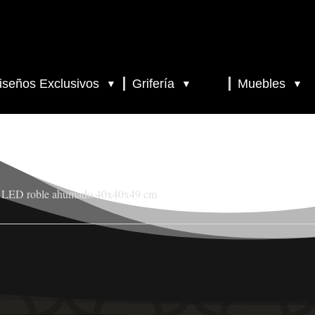
iseños Exclusivos
Grifería
Muebles
▼
▼
▼
ity LED roble ahumado 40x40x49 cm