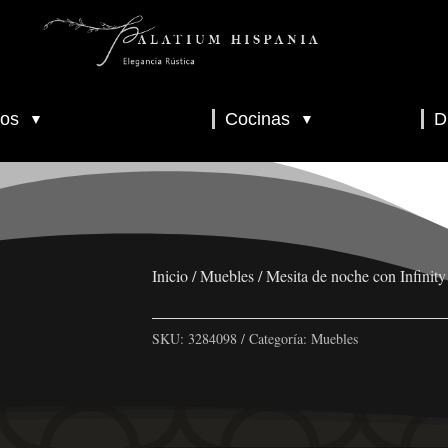
os
Cocinas
D
▼
▼
▼
▼
▼
Inicio
/
Muebles
/ Mesita de noche con Infin
SKU:
3284098
Categoría:
Muebles