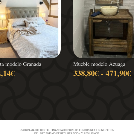
ta modelo Granada
Mueble modelo Azuaga
2,14
€
338,80
€
-
471,90
€
p