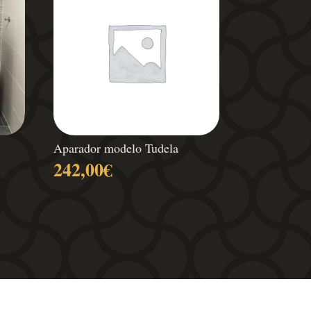
Aparador modelo Tudela
Rango
242,00
€
de
recios:
desde
338,80€
hasta
471,90€