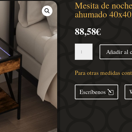
Mesita de noche
ahumado 40x40
88,58
€
Mesita
Añadir al c
de
noche
con
Para otras medidas con
Infinity
LED
Escríbenos
roble
ahumado
40x40x49
cm
cantidad