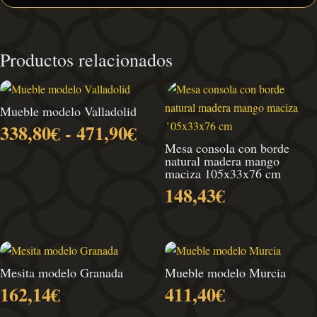
Productos relacionados
Mueble modelo Valladolid
Rango
338,80
€
-
471,90
€
de
Mesa consola con borde
natural madera mango
precios:
maciza 105x33x76 cm
desde
148,43
€
338,80€
hasta
471,90€
Mesita modelo Granada
Mueble modelo Murcia
162,14
€
411,40
€