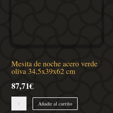
Mesita de noche acero verde
oliva 34,5x39x62 cm
87,71
€
Mesita
Añadir al carrito
de