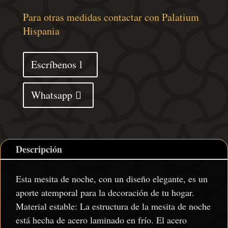
noche
acero
Para otras medidas contactar con Palatium
verde
Hispania
oliva
34,5x39x62
Escríbenos
cm
cantidad
Whatsapp
Descripción
Esta mesita de noche, con un diseño elegante, es un
aporte atemporal para la decoración de tu hogar.
Material estable: La estructura de la mesita de noche
está hecha de acero laminado en frío. El acero