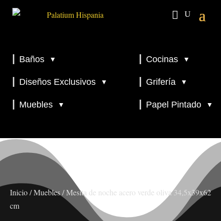
Baños
Cocinas
▼
▼
▼
▼
Diseños Exclusivos
Grifería
▼
▼
▼
Muebles
Papel Pintado
▼
▼
Inicio
/
Muebles
/ Mesita de noche acero verde oliva 34,5x39x62
cm