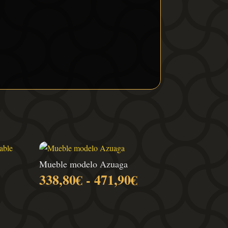
Mueble modelo Azuaga
Rango
338,80
€
-
471,90
€
de
precios:
desde