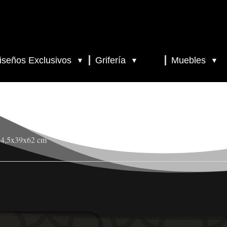
iseños Exclusivos
Grifería
Muebles
▼
▼
▼
 34,5x39x62 cm