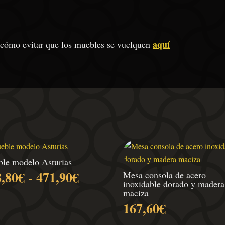
aquí
 cómo evitar que los muebles se vuelquen
le modelo Asturias
Rango
8,80
€
-
471,90
€
Mesa consola de acero
inoxidable dorado y madera
de
maciza
precios:
167,60
€
desde