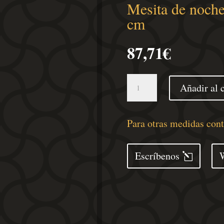
Mesita de noche
cm
87,71
€
Mesita
Añadir al c
de
noche
acero
Para otras medidas con
rosa
34,5x39x62
Escríbenos
cm
cantidad