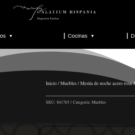
os
Cocinas
D
▼
▼
▼
▼
▼
Inicio
/
Muebles
/ Mesita de noche acero rosa
SKU:
841765
Categoría:
Muebles