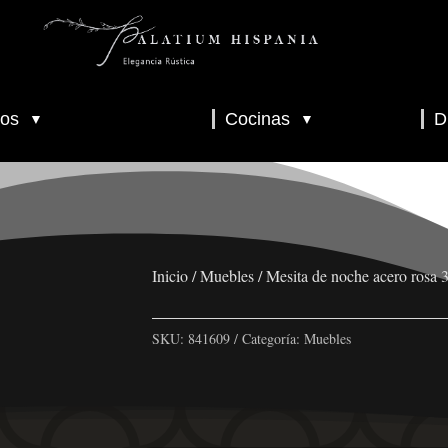
os
Cocinas
D
▼
▼
▼
▼
▼
Inicio
/
Muebles
/ Mesita de noche acero rosa
SKU:
841609
Categoría:
Muebles