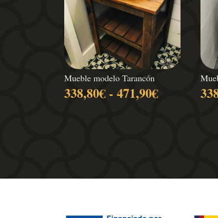
Mueble modelo Tarancón
Mueb
Rango
338,80
€
-
471,90
€
33
de
precios:
desde
338,80€
hasta
471,90€