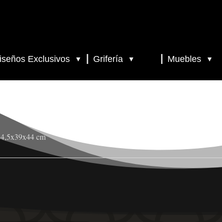
iseños Exclusivos
Grifería
Muebles
▼
▼
▼
 34,5x39x44 cm