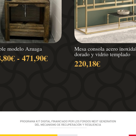
le modelo Azuaga
Mesa consola acero inoxida
dorado y vidrio templado
Rango
8,80
€
-
471,90
€
220,18
€
de
precios:
desde
338,80€
hasta
471,90€