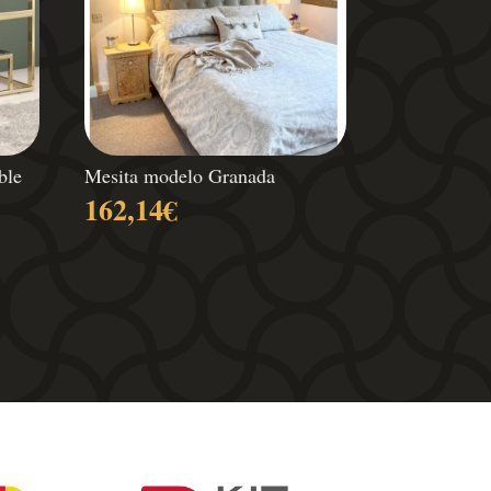
ble
Mesita modelo Granada
162,14
€