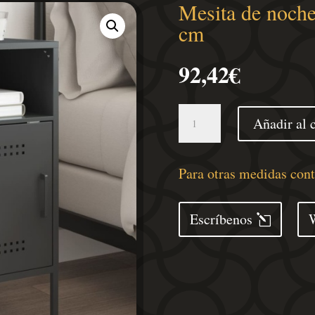
Mesita de noch
cm
92,42
€
Mesita
Añadir al c
de
noche
acero
Para otras medidas con
negro
36x39x68
Escríbenos
cm
cantidad