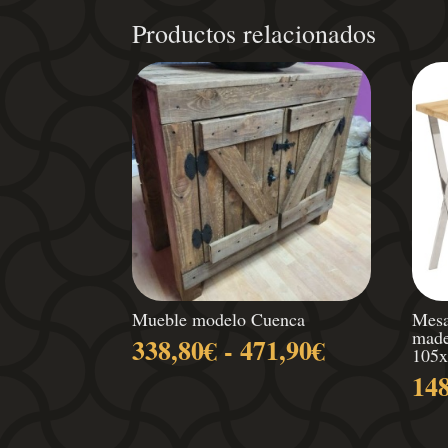
Productos relacionados
Mueble modelo Cuenca
Mesa
made
Rango
338,80
€
-
471,90
€
105
de
14
precios:
desde