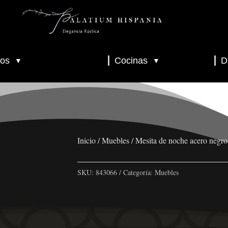
os
Cocinas
D
▼
▼
▼
▼
▼
Inicio
/
Muebles
/ Mesita de noche acero negr
SKU:
843066
Categoría:
Muebles