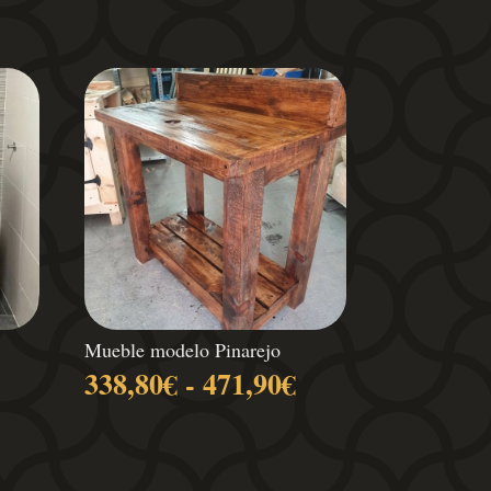
Mueble modelo Pinarejo
Rango
Rango
338,80
€
-
471,90
€
de
de
recios:
precios:
desde
desde