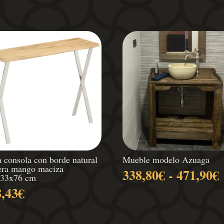
 consola con borde natural
Mueble modelo Azuaga
ra mango maciza
338,80
€
-
471,90
€
x33x76 cm
8,43
€
p