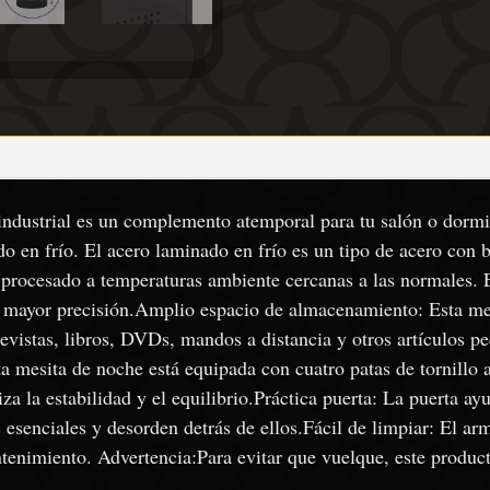
industrial es un complemento atemporal para tu salón o dormit
o en frío. El acero laminado en frío es un tipo de acero con
procesado a temperaturas ambiente cercanas a las normales. E
 y mayor precisión.Amplio espacio de almacenamiento: Esta me
vistas, libros, DVDs, mandos a distancia y otros artículos p
sta mesita de noche está equipada con cuatro patas de tornillo
tiza la estabilidad y el equilibrio.Práctica puerta: La puerta 
senciales y desorden detrás de ellos.Fácil de limpiar: El arm
nimiento. Advertencia:Para evitar que vuelque, este producto