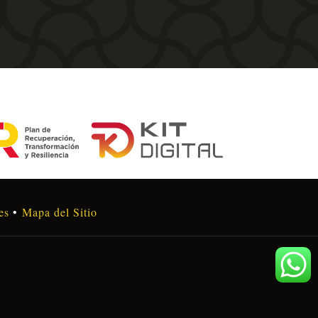
338,80€
338,80€
hasta
hasta
471,90€
471,90€
es
•
Mapa del Sitio