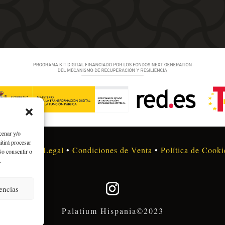
cenar y/o
itirá procesar
idad
•
Aviso Legal
•
Condiciones de Venta
•
Política de Cooki
No consentir o
.
encias
Palatium Hispania©2023