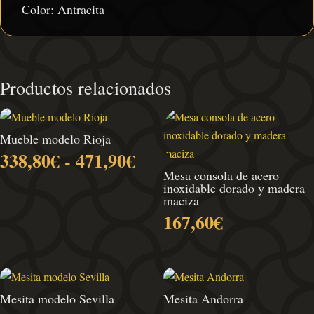
Color: Antracita
Productos relacionados
Mueble modelo Rioja
Rango
338,80
€
-
471,90
€
de
Mesa consola de acero
inoxidable dorado y madera
precios:
maciza
desde
167,60
€
338,80€
hasta
471,90€
Mesita modelo Sevilla
Mesita Andorra