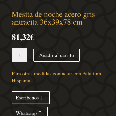
Mesita de noche acero gris
antracita 36x39x78 cm
81,32
€
Mesita
Añadir al carrito
de
noche
acero
Para otras medidas contactar con Palatium
gris
Hispania
antracita
36x39x78
Escríbenos
cm
cantidad
Whatsapp