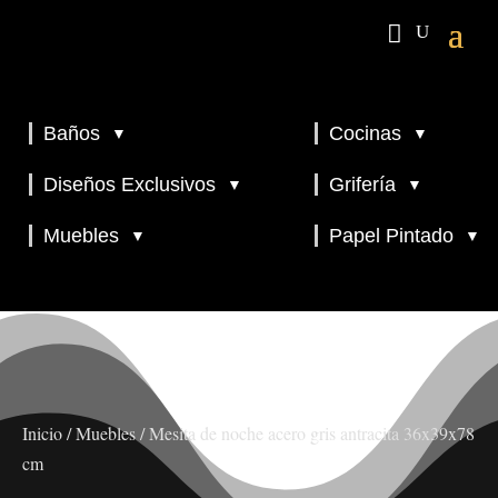
Baños
Cocinas
▼
▼
▼
▼
Diseños Exclusivos
Grifería
▼
▼
▼
Muebles
Papel Pintado
▼
▼
Inicio
/
Muebles
/ Mesita de noche acero gris antracita 36x39x78
cm