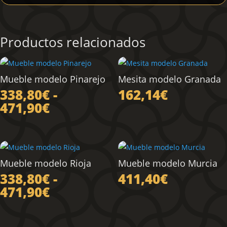
Productos relacionados
Mueble modelo Pinarejo
Mesita modelo Granada
338,80
€
-
162,14
€
Rango
471,90
€
de
precios:
desde
338,80€
Mueble modelo Rioja
Mueble modelo Murcia
hasta
338,80
€
-
411,40
€
471,90€
Rango
471,90
€
de
precios: