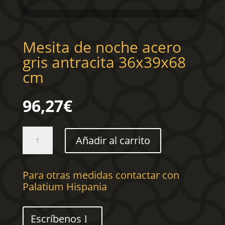
Mesita de noche acero
gris antracita 36x39x68
cm
96,27
€
Mesita
Añadir al carrito
de
noche
acero
Para otras medidas contactar con
gris
Palatium Hispania
antracita
36x39x68
cm
Escríbenos
cantidad