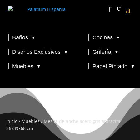
Baños
Cocinas
▼
▼
▼
▼
Diseños Exclusivos
Grifería
▼
▼
▼
Muebles
Papel Pintado
▼
▼
Inicio
/
Muebles
/ Mesita de noche acero gris antracita
36x39x68 cm