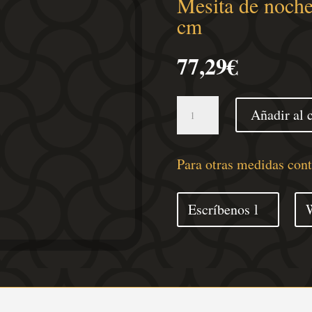
Mesita de noch
cm
77,29
€
Mesita
Añadir al c
de
noche
acero
Para otras medidas con
blanco
36x39x43,5
Escríbenos
cm
cantidad