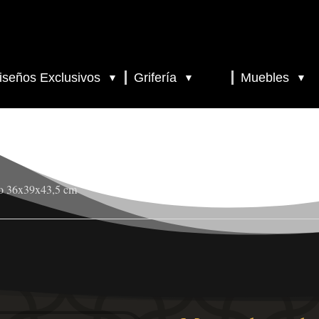
iseños Exclusivos
Grifería
Muebles
▼
▼
▼
co 36x39x43,5 cm