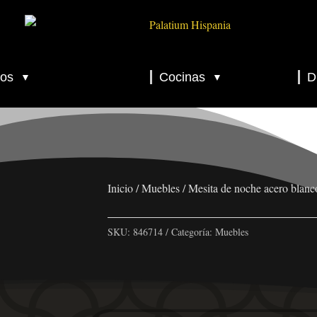
os
Cocinas
D
▼
▼
▼
▼
▼
Inicio
/
Muebles
/ Mesita de noche acero blan
SKU:
846714
Categoría:
Muebles