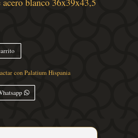
e acero blanco 36x39x43,5
arrito
tactar con Palatium Hispania
Whatsapp