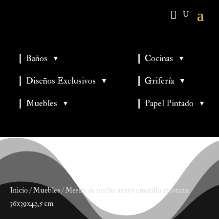
Baños
Cocinas
▼
▼
▼
▼
Diseños Exclusivos
Grifería
▼
▼
▼
Muebles
Papel Pintado
▼
▼
Inicio
/
Muebles
/ Mesita de noche acero amarillo mostaza
36x39x43,5 cm