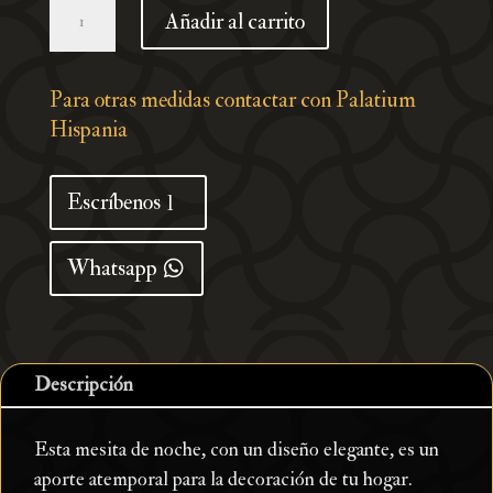
Mesita
Añadir al carrito
de
noche
acero
Para otras medidas contactar con Palatium
amarillo
Hispania
mostaza
36x39x43,5
Escríbenos
cm
cantidad
Whatsapp
Descripción
Esta mesita de noche, con un diseño elegante, es un
aporte atemporal para la decoración de tu hogar.