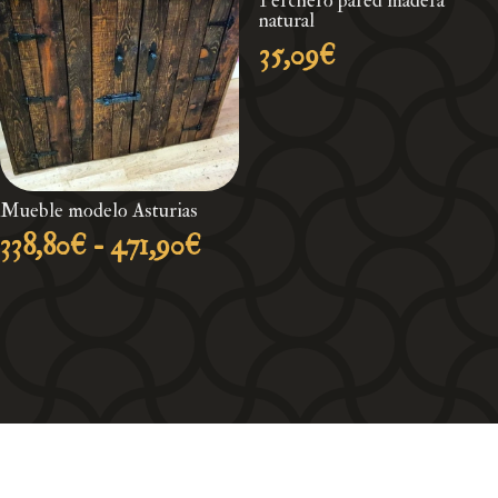
Perchero pared madera
natural
35,09
€
Mueble modelo Asturias
Rango
338,80
€
-
471,90
€
de
precios:
desde
338,80€
hasta
471,90€