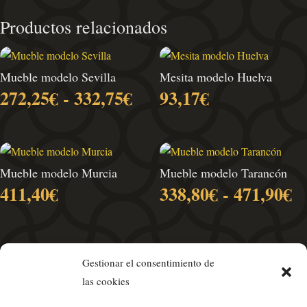
Productos relacionados
Mueble modelo Sevilla
Mesita modelo Huelva
Rango
272,25
€
-
332,75
€
93,17
€
de
precios:
desde
272,25€
Mueble modelo Murcia
Mueble modelo Tarancón
hasta
R
411,40
€
338,80
€
-
471,90
€
332,75€
d
pr
d
3
Gestionar el consentimiento de
h
las cookies
4