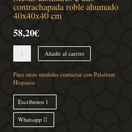
contrachapada roble ahumado
40x40x40 cm
58,20
€
Mesas
Añadir al carrito
auxiliares
2
uds
Para otras medidas contactar con Palatium
contrachapada
Hispania
roble
ahumado
Escríbenos
40x40x40
cm
Whatsapp
cantidad