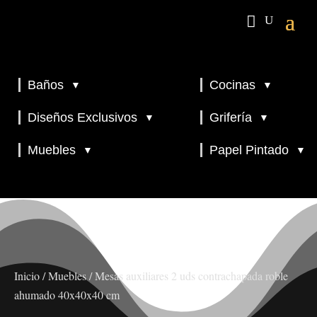
Baños
Cocinas
▼
▼
▼
▼
Diseños Exclusivos
Grifería
▼
▼
▼
Muebles
Papel Pintado
▼
▼
Inicio
/
Muebles
/ Mesas auxiliares 2 uds contrachapada roble
ahumado 40x40x40 cm