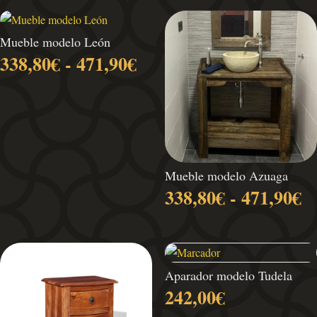
Mueble modelo León
Rango
338,80
€
-
471,90
€
de
precios:
desde
338,80€
hasta
471,90€
Mueble modelo Azuaga
R
338,80
€
-
471,90
€
d
pr
d
3
Aparador modelo Tudela
h
242,00
€
4