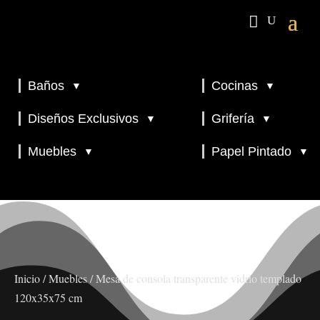
Baños
Cocinas
▼
▼
▼
▼
Diseños Exclusivos
Grifería
▼
▼
▼
Muebles
Papel Pintado
▼
▼
Inicio
/
Muebles
/ Mesa de consola transparente vidrio templado
120x35x75 cm