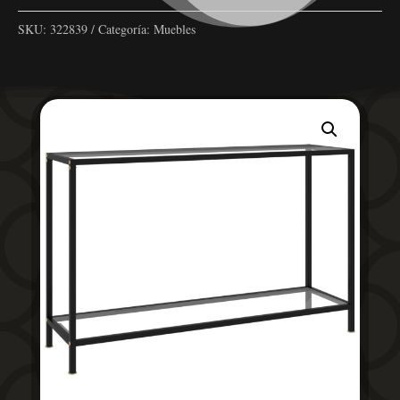
SKU:
322839
Categoría:
Muebles