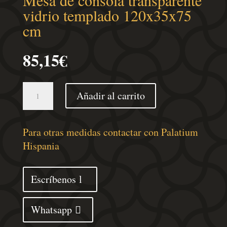
vidrio templado 120x35x75
cm
85,15
€
Mesa
Añadir al carrito
de
consola
transparente
Para otras medidas contactar con Palatium
vidrio
Hispania
templado
120x35x75
Escríbenos
cm
cantidad
Whatsapp