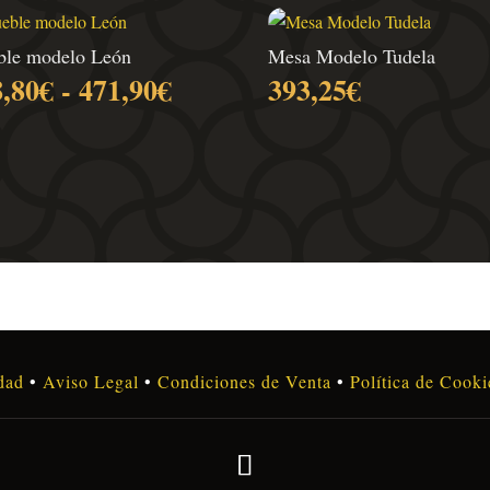
le modelo León
Mesa Modelo Tudela
Rango
8,80
€
-
471,90
€
393,25
€
de
precios:
desde
338,80€
hasta
471,90€
idad
•
Aviso Legal
•
Condiciones de Venta
•
Política de Cooki