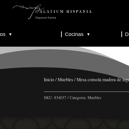
os
Cocinas
D
▼
▼
▼
▼
▼
Inicio
/
Muebles
/ Mesa consola madera de in
SKU:
834037
Categoría:
Muebles