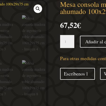
Mesa consola ma
ahumado 100x2
67,52
€
Mesa
Añadir al c
consola
madera
de
Para otras medidas con
ingeniería
roble
Escríbenos
ahumado
100x29x75
cm
cantidad