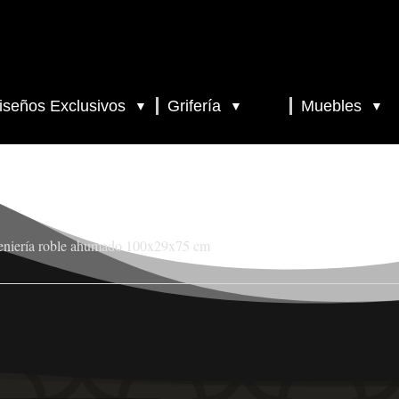
iseños Exclusivos
Grifería
Muebles
▼
▼
▼
geniería roble ahumado 100x29x75 cm