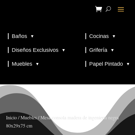
Baños
Cocinas
▼
▼
▼
▼
Diseños Exclusivos
Grifería
▼
▼
▼
Muebles
Papel Pintado
▼
▼
Inicio
/
Muebles
/ Mesa consola madera de ingeniería negra
80x29x75 cm