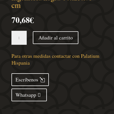
cm
70,68
€
Mesa
Añadir al carrito
consola
madera
de
Para otras medidas contactar con Palatium
ingeniería
Hispania
negra
80x29x75
Escríbenos
cm
cantidad
Whatsapp