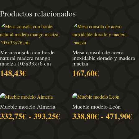
Productos relacionados
Mesa consola con borde
Mesa consola de acero
natural madera mango
inoxidable dorado y madera
maciza 105x33x76 cm
maciza
148,43
€
167,60
€
Mueble modelo Almeria
Mueble modelo León
Rango
R
332,75
€
-
393,25
€
338,80
€
-
471,90
€
de
d
precios:
pr