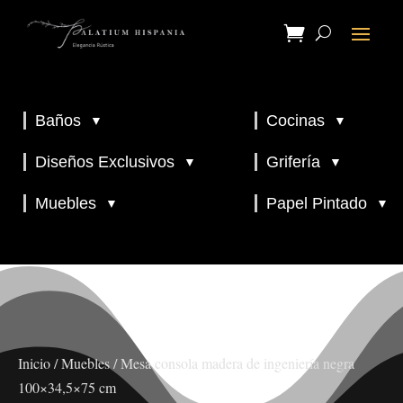
Baños
Cocinas
▼
▼
▼
▼
Diseños Exclusivos
Grifería
▼
▼
▼
Muebles
Papel Pintado
▼
▼
Inicio
/
Muebles
/ Mesa consola madera de ingeniería negra
100×34,5×75 cm