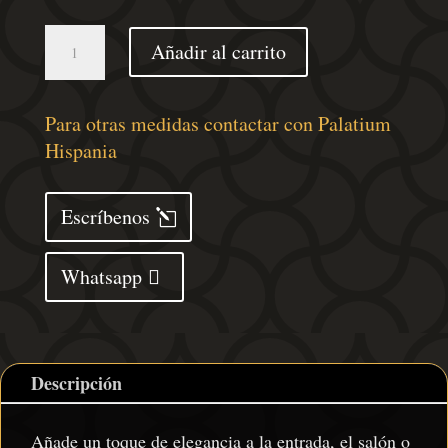
Mesa
Añadir al carrito
consola
madera
de
Para otras medidas contactar con Palatium
ingeniería
Hispania
negra
100x34,5x75
Escríbenos
cm
cantidad
Whatsapp
Descripción
Añade un toque de elegancia a la entrada, el salón o