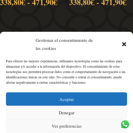
Rango
R
338,80
€
-
471,90
€
338,80
€
-
471,90
€
de
d
precios:
pr
desde
d
338,80€
3
hasta
h
Gestionar el consentimiento de
471,90€
4
las cookies
Para ofrecer las mejores experiencias, utilizamos tecnologías como las cookies para
almacenar y/o acceder a la información del dispositivo. El consentimiento de estas
tecnologías nos permitirá procesar datos como el comportamiento de navegación o las
identificaciones únicas en este sitio. No consentir o retirar el consentimiento, puede
afectar negativamente a ciertas características y funciones.
Política de Privacidad
•
Aviso Legal
•
Condiciones de Venta
Aceptar
•
Política de Cookies
•
Mapa del Sitio
Denegar
Ver preferencias