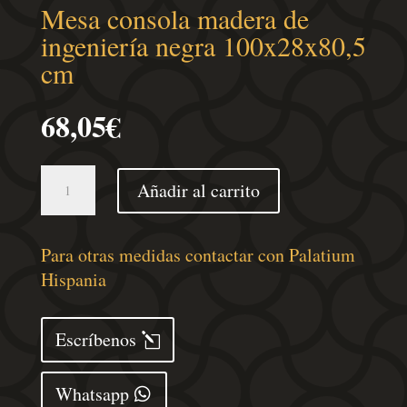
Mesa consola madera de
ingeniería negra 100x28x80,5
cm
68,05
€
Mesa
Añadir al carrito
consola
madera
de
Para otras medidas contactar con Palatium
ingeniería
Hispania
negra
100x28x80,5
Escríbenos
cm
cantidad
Whatsapp