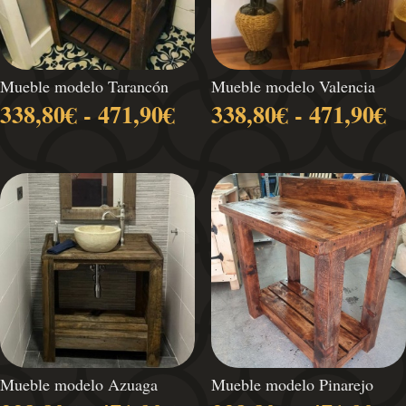
Mueble modelo Tarancón
Mueble modelo Valencia
Rango
R
338,80
€
-
471,90
€
338,80
€
-
471,90
€
de
d
precios:
pr
desde
d
338,80€
3
hasta
h
471,90€
4
Mueble modelo Azuaga
Mueble modelo Pinarejo