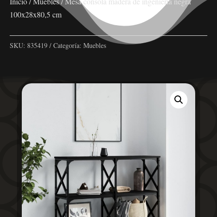
Inicio
/
Muebles
/ Mesa consola madera de ingeniería negra
100x28x80,5 cm
SKU:
835419
Categoría:
Muebles