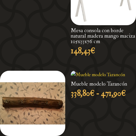
desde
338,80€
hasta
471,90€
Mesa consola con borde
natural madera mango maciza
105x33x76 cm
148,43
€
Mueble modelo Tarancón
Ra
338,80
€
-
471,90
€
de
pre
des
338
has