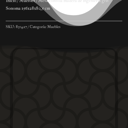
Inicio
/
Muebles
/ Mesa consola madera de ingeniería gris
Sonoma 156x28x80,5 cm
SKU:
835427
Categoría:
Muebles