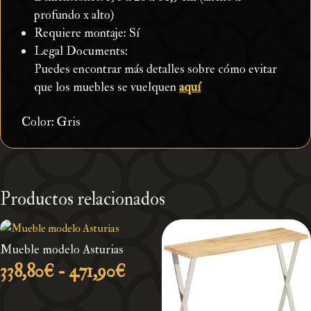
profundo x alto)
Requiere montaje: Sí
Legal Documents:
Puedes encontrar más detalles sobre cómo evitar
que los muebles se vuelquen
aquí
Color: Gris
Productos relacionados
Mueble modelo Asturias
Rango
338,80
€
-
471,90
€
de
precios: