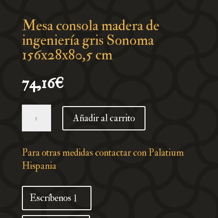
Mesa consola madera de
ingeniería gris Sonoma
156x28x80,5 cm
74,16
€
Mesa
Añadir al carrito
consola
madera
de
Para otras medidas contactar con Palatium
ingeniería
Hispania
gris
Sonoma
Escríbenos
156x28x80,5
cm