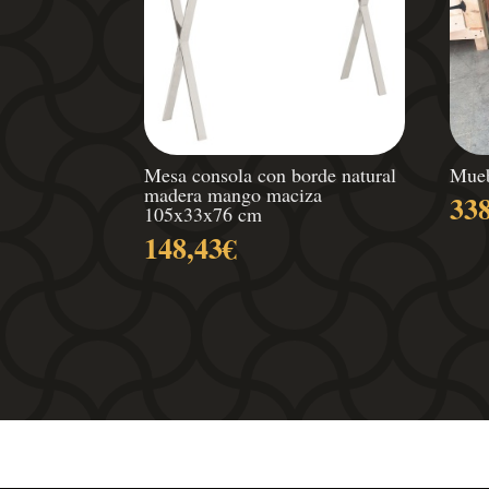
Mesa consola con borde natural
Mueb
madera mango maciza
33
105x33x76 cm
148,43
€