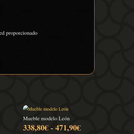
ared proporcionado
Mueble modelo León
Rango
Rango
338,80
€
-
471,90
€