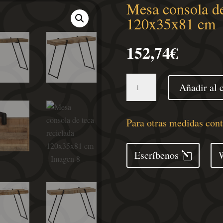
Mesa consola de
120x35x81 cm
152,74
€
Mesa
Añadir al c
consola
de
teca
Para otras medidas con
reciclada
120x35x81
Escríbenos
cm
cantidad