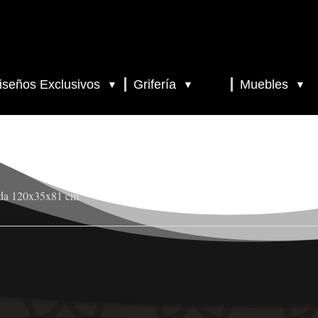
iseños Exclusivos
Grifería
Muebles
▼
▼
▼
lada 120x35x81 cm