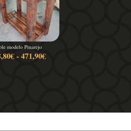
p
le modelo Pinarejo
Rango
8,80
€
-
471,90
€
de
precios:
desde
338,80€
hasta
471,90€