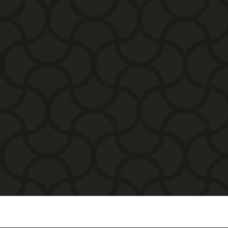
de
de
recios:
precios:
desde
desde
338,80€
338,80€
hasta
hasta
471,90€
471,90€