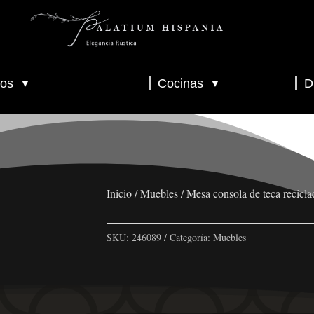
os
Cocinas
D
▼
▼
▼
▼
▼
Inicio
/
Muebles
/ Mesa consola de teca recic
SKU:
246089
Categoría:
Muebles