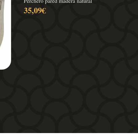
Perchero pared madera natural
35,09
€