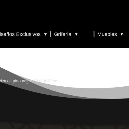
iseños Exclusivos
Grifería
Muebles
▼
▼
▼
ciza de pino negro 80x40x75 cm