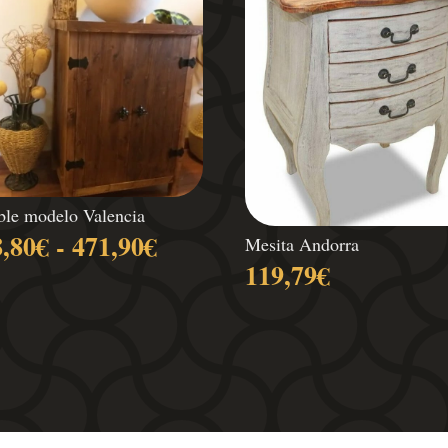
le modelo Valencia
Rango
8,80
€
-
471,90
€
Mesita Andorra
de
119,79
€
precios:
desde
338,80€
hasta
471,90€