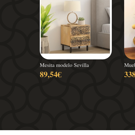
Mesita modelo Sevilla
Mueb
89,54
€
33