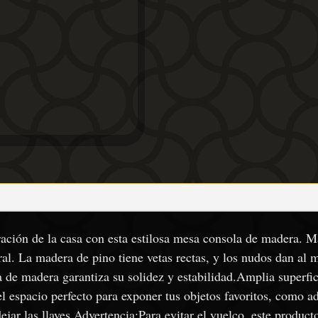
ración de la casa con esta estilosa mesa consola de madera. 
al. La madera de pino tiene vetas rectas, y los nudos dan al ma
ra de madera garantiza su solidez y estabilidad.Amplia superfi
el espacio perfecto para exponer tus objetos favoritos, como a
ejar las llaves.Advertencia:Para evitar el vuelco, este product