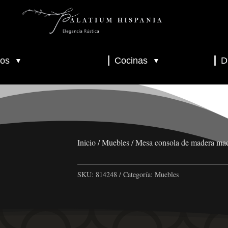
os
Cocinas
D
▼
▼
▼
▼
▼
Inicio
/
Muebles
/ Mesa consola de madera ma
SKU:
814248
Categoría:
Muebles