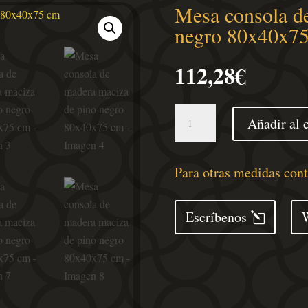
Mesa consola d
negro 80x40x7
112,28
€
Mesa
Añadir al c
consola
de
madera
Para otras medidas con
maciza
de
Escríbenos
pino
negro
80x40x75
cm
cantidad