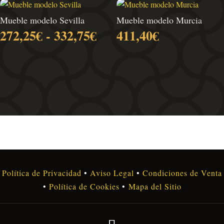
desde
338,80€
Mueble modelo Sevilla
Mueble modelo Murcia
hasta
Rango
272,25
€
-
332,75
€
411,40
€
471,90€
de
precios:
desde
272,25€
hasta
332,75€
Política de Privacidad
•
Aviso Legal
•
Condiciones de Venta
•
Política de Cookies
•
Mapa del Sitio