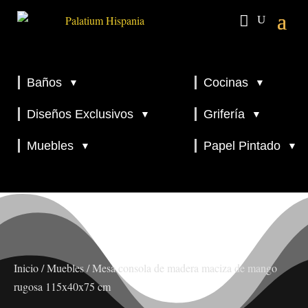
Baños
Cocinas
▼
▼
▼
▼
Diseños Exclusivos
Grifería
▼
▼
▼
Muebles
Papel Pintado
▼
▼
Inicio
/
Muebles
/ Mesa consola de madera maciza de mango
rugosa 115x40x75 cm