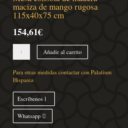
maciza de mango rugosa
115x40x75 cm
154,61
€
Mesa
Añadir al carrito
consola
de
madera
Para otras medidas contactar con Palatium
maciza
Hispania
de
mango
Escríbenos
rugosa
115x40x75
Whatsapp
cm
cantidad