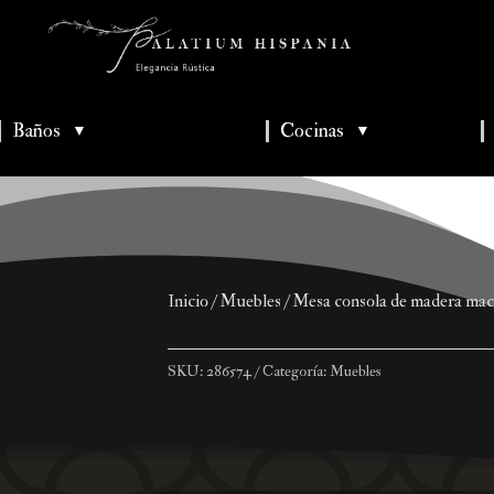
Baños
Cocinas
▼
▼
▼
▼
▼
Inicio
/
Muebles
/ Mesa consola de madera mac
SKU:
286574
Categoría:
Muebles