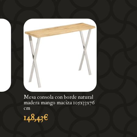
Mesa consola con borde natural
madera mango maciza 105x33x76
ango
cm
148,43
€
ecios:
sde