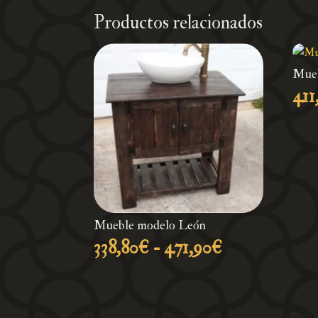
Productos relacionados
Mueb
411
Mueble modelo León
Rango
338,80
€
-
471,90
€
de
precios:
desde