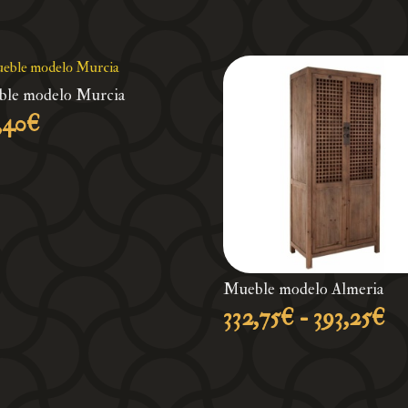
le modelo Murcia
,40
€
Mueble modelo Almeria
R
332,75
€
-
393,25
€
de
pr
de