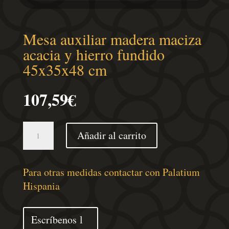
Mesa auxiliar madera maciza
acacia y hierro fundido
45x35x48 cm
107,59
€
Mesa
Añadir al carrito
auxiliar
madera
maciza
Para otras medidas contactar con Palatium
acacia
Hispania
y
hierro
Escríbenos
fundido