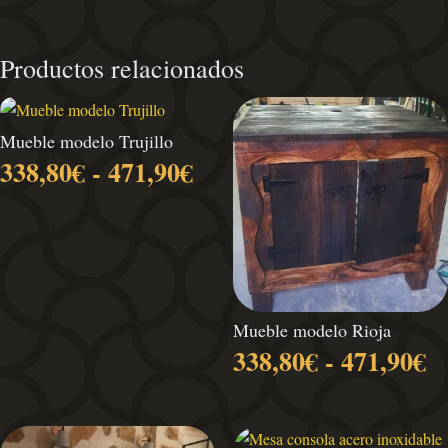
Productos relacionados
Mueble modelo Trujillo
Rango
338,80
€
-
471,90
€
de
precios:
desde
338,80€
hasta
471,90€
Mueble modelo Rioja
R
338,80
€
-
471,90
€
d
pr
d