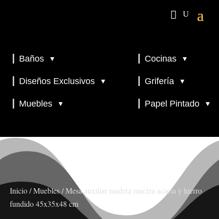
Baños
Cocinas
▼
▼
▼
▼
Diseños Exclusivos
Grifería
▼
▼
▼
Muebles
Papel Pintado
▼
▼
Inicio
/
Muebles
/ Mesa auxiliar madera maciza acacia y hierro
fundido 45x35x48 cm