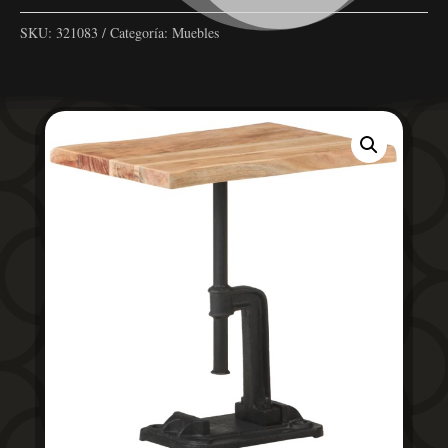
SKU:
321083
Categoría:
Muebles