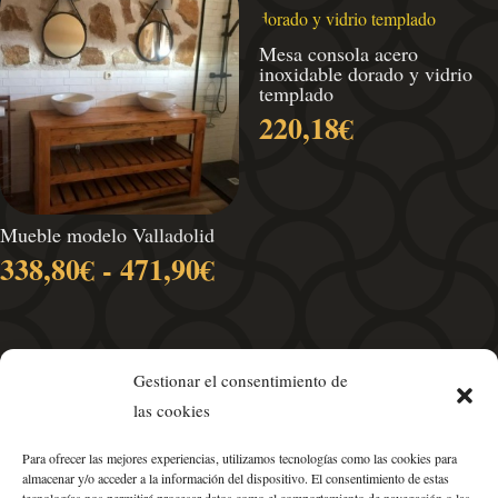
3
h
Mesa consola acero
4
inoxidable dorado y vidrio
templado
220,18
€
Mueble modelo Valladolid
Rango
338,80
€
-
471,90
€
de
precios:
desde
338,80€
Gestionar el consentimiento de
hasta
las cookies
471,90€
Para ofrecer las mejores experiencias, utilizamos tecnologías como las cookies para
almacenar y/o acceder a la información del dispositivo. El consentimiento de estas