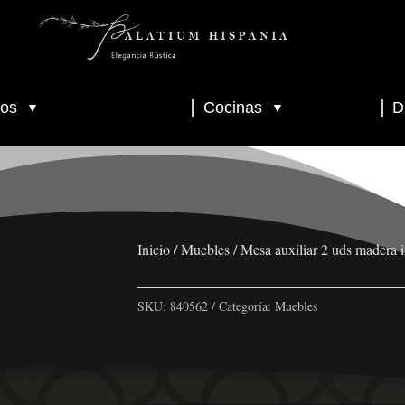
os
Cocinas
D
▼
▼
▼
▼
▼
Inicio
/
Muebles
/ Mesa auxiliar 2 uds madera 
SKU:
840562
Categoría:
Muebles