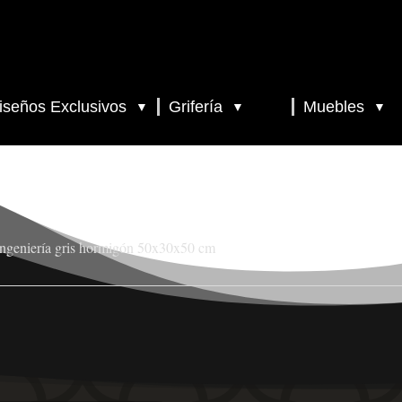
iseños Exclusivos
Grifería
Muebles
▼
▼
▼
ingeniería gris hormigón 50x30x50 cm