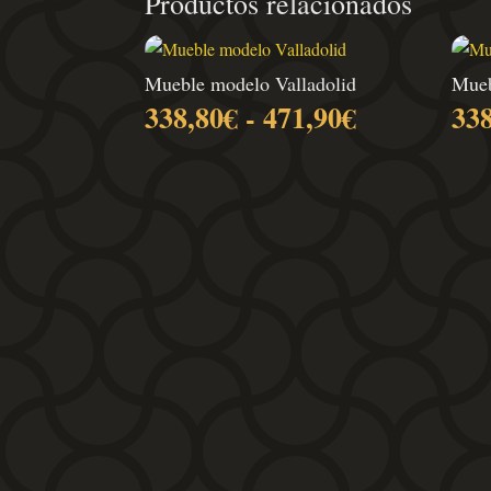
Productos relacionados
Mueble modelo Valladolid
Mueb
Rango
338,80
€
-
471,90
€
33
de
precios:
desde
338,80€
hasta
471,90€