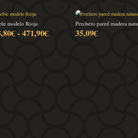
le modelo Rioja
Perchero pared madera natu
Rango
8,80
€
-
471,90
€
35,09
€
de
precios:
desde
338,80€
hasta
471,90€