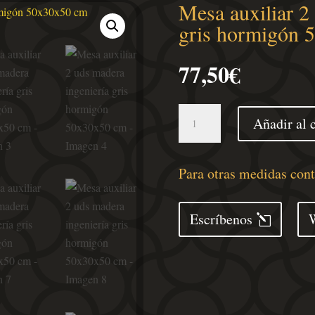
Mesa auxiliar 2
gris hormigón 
77,50
€
Mesa
Añadir al c
auxiliar
2
uds
Para otras medidas con
madera
ingeniería
Escríbenos
gris
hormigón
50x30x50
cm
cantidad