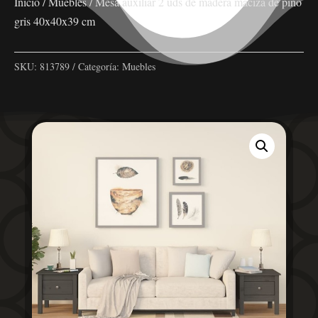
Inicio
/
Muebles
/ Mesa auxiliar 2 uds de madera maciza de pino
gris 40x40x39 cm
SKU:
813789
Categoría:
Muebles