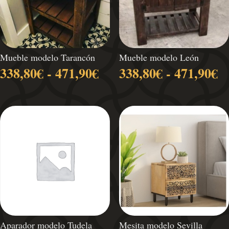
Mueble modelo Tarancón
Mueble modelo León
Rango
R
338,80
€
-
471,90
€
338,80
€
-
471,90
€
de
d
precios:
pr
desde
d
338,80€
3
hasta
h
471,90€
4
Aparador modelo Tudela
Mesita modelo Sevilla