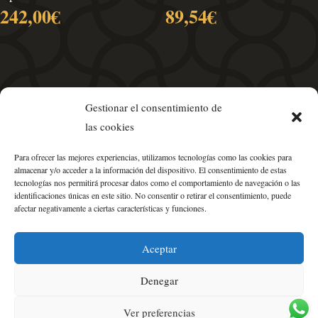
242,00
€
89,54
€
Gestionar el consentimiento de
las cookies
Para ofrecer las mejores experiencias, utilizamos tecnologías como las cookies para
almacenar y/o acceder a la información del dispositivo. El consentimiento de estas
tecnologías nos permitirá procesar datos como el comportamiento de navegación o las
identificaciones únicas en este sitio. No consentir o retirar el consentimiento, puede
afectar negativamente a ciertas características y funciones.
Política de Privacidad
•
Aviso Legal
•
Condiciones de Venta
Aceptar
•
Política de Cookies
•
Mapa del Sitio
Denegar
Ver preferencias