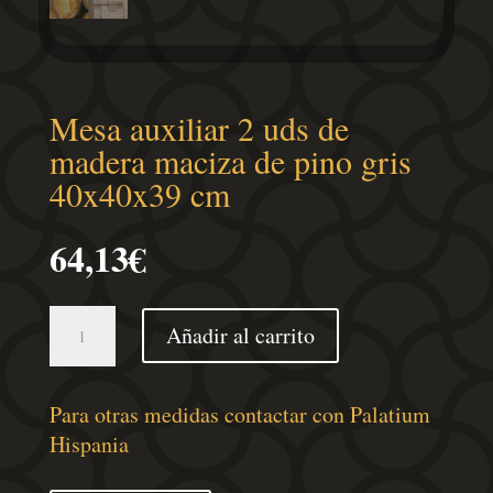
Mesa auxiliar 2 uds de
madera maciza de pino gris
40x40x39 cm
64,13
€
Mesa
Añadir al carrito
auxiliar
2
uds
Para otras medidas contactar con Palatium
de
Hispania
madera