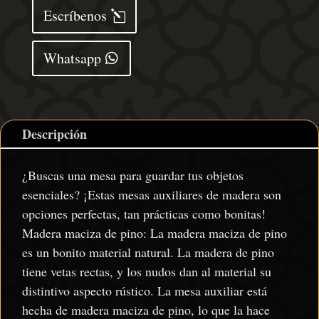
maciza
Escríbenos
de
pino
Whatsapp
gris
40x40x39
cm
cantidad
Descripción
¿Buscas una mesa para guardar tus objetos
esenciales? ¡Estas mesas auxiliares de madera son
opciones perfectas, tan prácticas como bonitas!
Madera maciza de pino: La madera maciza de pino
es un bonito material natural. La madera de pino
tiene vetas rectas, y los nudos dan al material su
distintivo aspecto rústico. La mesa auxiliar está
hecha de madera maciza de pino, lo que la hace